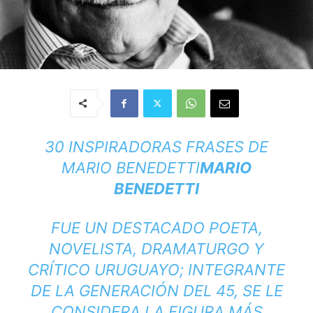
30 INSPIRADORAS FRASES DE
MARIO BENEDETTI
MARIO
BENEDETTI
FUE UN DESTACADO POETA,
NOVELISTA, DRAMATURGO Y
CRÍTICO URUGUAYO; INTEGRANTE
DE LA GENERACIÓN DEL 45, SE LE
CONSIDERA LA FIGURA MÁS