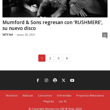
Mumford & Sons regresan con ‘RUSHMERE’,
su nuevo disco
-
MTY360
marzo 28, 2025
0
1
2
3
Nosotros
Noticias
Conciertos
Entrevistas
Proyectos Mexicanos
Playlists
Las 10
© Copyright Monterrey 360 ® Blog- 2024