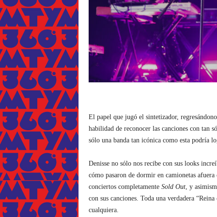
El papel que jugó el sintetizador, regresándon
habilidad de reconocer las canciones con tan só
sólo una banda tan icónica como esta podría lo
Denisse no sólo nos recibe con sus looks increí
cómo pasaron de dormir en camionetas afuera
conciertos completamente
Sold Out
, y asimism
con sus canciones. Toda una verdadera “Reina d
cualquiera.