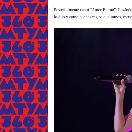
Posteriormente cantó “Amor Eterno”, llevándon
lo dijo y como buenos regios que somos, escuc