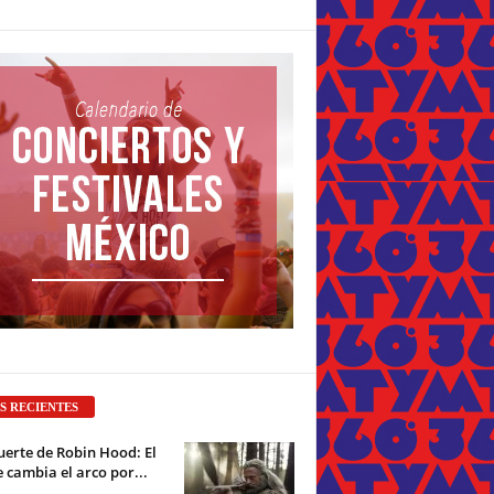
S RECIENTES
erte de Robin Hood: El
 cambia el arco por...