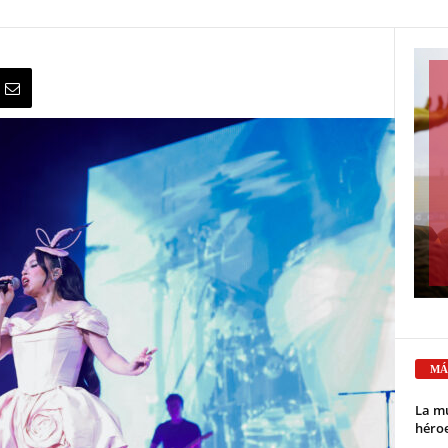
MÁ
La mu
héroe