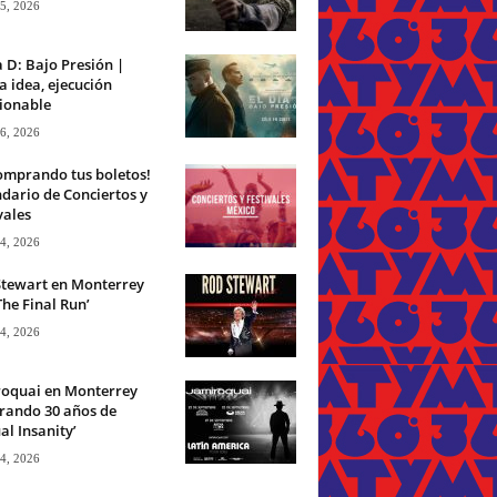
 5, 2026
a D: Bajo Presión |
 idea, ejecución
ionable
 6, 2026
omprando tus boletos!
dario de Conciertos y
vales
 4, 2026
Stewart en Monterrey
The Final Run’
 4, 2026
roquai en Monterrey
rando 30 años de
ual Insanity’
 4, 2026