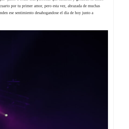
 cuarto por tu primer amor, pero esta vez, abrazada de muchas
nden ese sentimiento desahogandose el día de hoy junto a