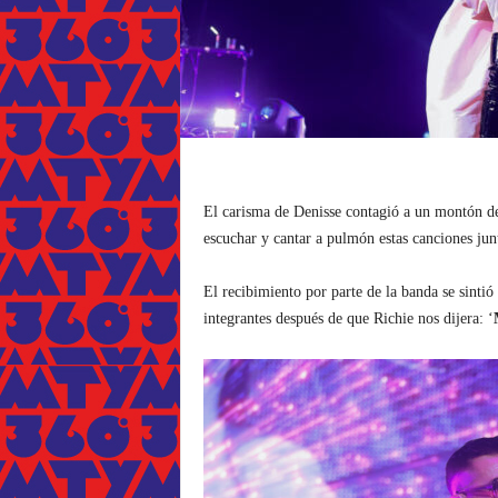
El carisma de Denisse contagió a un montón d
escuchar y cantar a pulmón estas canciones jun
El recibimiento por parte de la banda se sinti
integrantes después de que Richie nos dijera: ‘