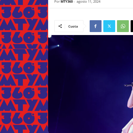
Por
MTY360
-
agosto 11, 2024
Cuota