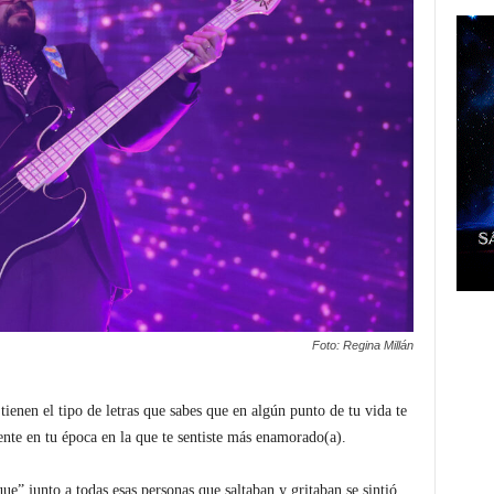
Foto: Regina Millán
ienen el tipo de letras que sabes que en algún punto de tu vida te
ente en tu época en la que te sentiste más enamorado(a).
e” junto a todas esas personas que saltaban y gritaban se sintió