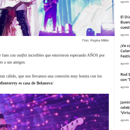
agosto
El Dí
Buena
cuest
agosto
Foto: Regina Millán
¡Ve c
Calen
e fans con
outfits
increíbles que estuvieron esperando AÑOS por
Festi
to a sus amigos.
agosto
Rod 
ó tan cálido, que nos llevamos una conexión muy bonita con los
con ‘
Monterrey es casa de Belanova
‘.
agosto
Jami
celeb
‘Virt
agosto