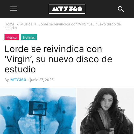
Home
Música
Lorde se reivindica con ‘Virgin’, su nuevo disco de
estudio
Música
Noticias
Lorde se reivindica con
‘Virgin’, su nuevo disco de
estudio
By
MTY360
-
junio 27, 2025