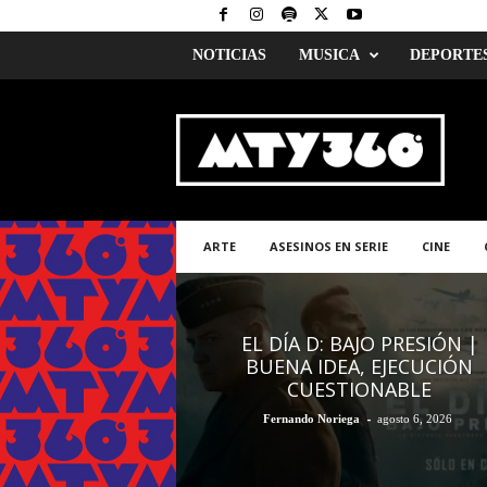
NOTICIAS
MUSICA
DEPORTE
M
o
n
t
e
r
r
ARTE
ASESINOS EN SERIE
CINE
e
y
3
6
EL DÍA D: BAJO PRESIÓN |
0
BUENA IDEA, EJECUCIÓN
CUESTIONABLE
-
Fernando Noriega
agosto 6, 2026