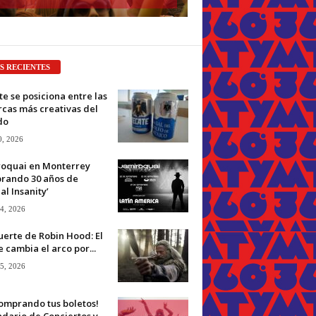
S RECIENTES
e se posiciona entre las
cas más creativas del
do
0, 2026
roquai en Monterrey
brando 30 años de
ual Insanity’
 4, 2026
erte de Robin Hood: El
 cambia el arco por...
 5, 2026
omprando tus boletos!
dario de Conciertos y