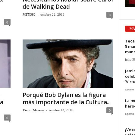
de Walking Dead
-
0
MTY360
octubre 22, 2016
0
MÁ
Tecat
5 mar
mun
julio 3
Jami
cele
‘Virt
agosto
o
Porqué Bob Dylan es la figura
La mu
 a
más importante de la Cultura...
héroe
-
0
Víctor Moreno
octubre 13, 2016
agosto
0
¡Ve c
Calen