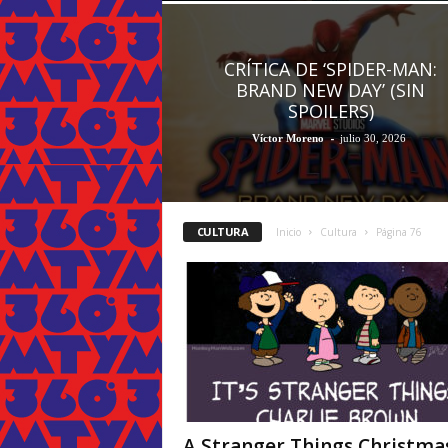
CRÍTICA DE ‘SPIDER-MAN:
BRAND NEW DAY’ (SIN
SPOILERS)
-
Víctor Moreno
julio 30, 2026
CULTURA
Inicio
Cultura
Página 76
A Stranger Things Christmas