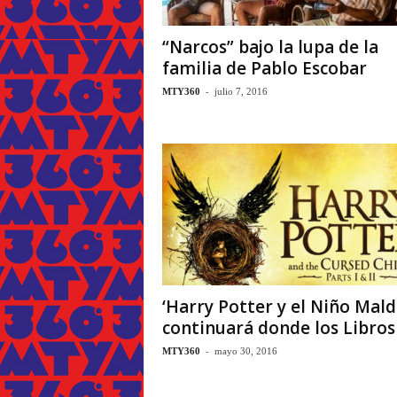
“Narcos” bajo la lupa de la
familia de Pablo Escobar
-
MTY360
julio 7, 2016
‘Harry Potter y el Niño Mald
continuará donde los Libros s
-
MTY360
mayo 30, 2016