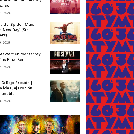
vales
 4, 2026
ca de ‘Spider-Man:
d New Day’ (Sin
ers)
0, 2026
Stewart en Monterrey
The Final Run’
 4, 2026
a D: Bajo Presión |
a idea, ejecución
tionable
 6, 2026