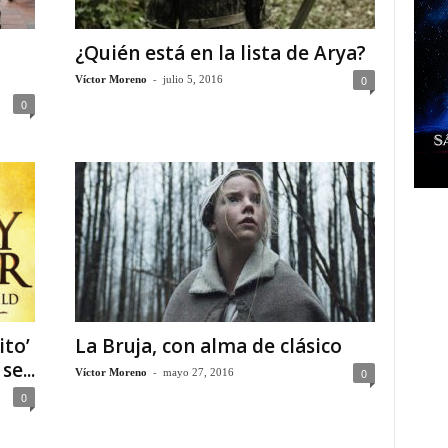
¿Quién está en la lista de Arya?
-
0
Víctor Moreno
julio 5, 2016
0
ito’
La Bruja, con alma de clásico
e...
-
0
Víctor Moreno
mayo 27, 2016
0