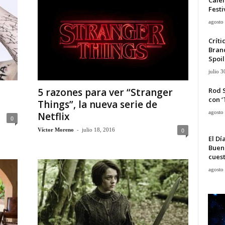
Festi
agosto
Críti
Bran
Spoil
julio 3
Rod 
5 razones para ver “Stranger
con ‘
Things”, la nueva serie de
agosto
Netflix
0
-
0
Víctor Moreno
julio 18, 2016
El Dí
Buen
cues
agosto