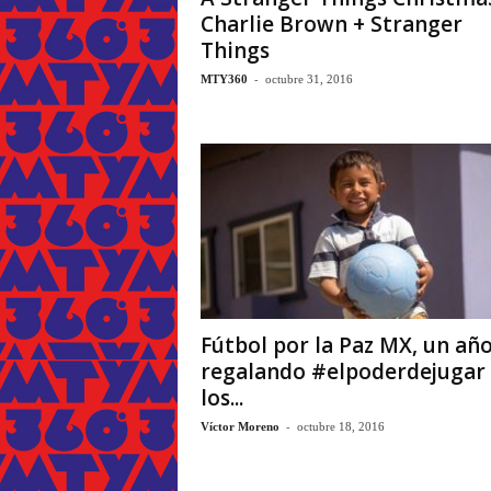
Charlie Brown + Stranger
Things
-
MTY360
octubre 31, 2016
Fútbol por la Paz MX, un añ
regalando #elpoderdejugar
los...
-
Víctor Moreno
octubre 18, 2016