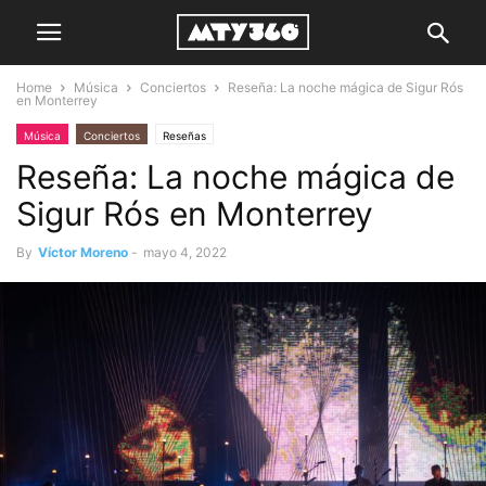
Home
Música
Conciertos
Reseña: La noche mágica de Sigur Rós
en Monterrey
Música
Conciertos
Reseñas
Reseña: La noche mágica de
Sigur Rós en Monterrey
By
Víctor Moreno
-
mayo 4, 2022