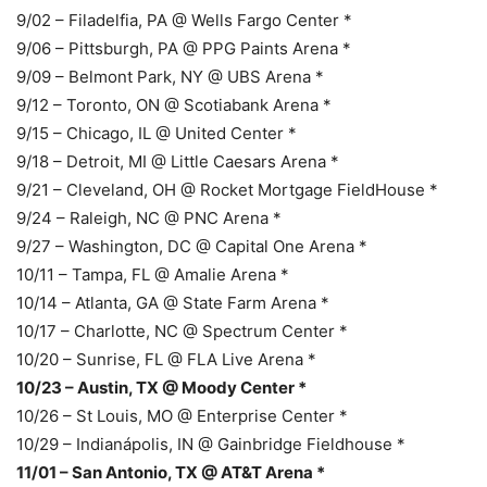
9/02 – Filadelfia, PA @ Wells Fargo Center *
9/06 – Pittsburgh, PA @ PPG Paints Arena *
9/09 – Belmont Park, NY @ UBS Arena *
9/12 – Toronto, ON @ Scotiabank Arena *
9/15 – Chicago, IL @ United Center *
9/18 – Detroit, MI @ Little Caesars Arena *
9/21 – Cleveland, OH @ Rocket Mortgage FieldHouse *
9/24 – Raleigh, NC @ PNC Arena *
9/27 – Washington, DC @ Capital One Arena *
10/11 – Tampa, FL @ Amalie Arena *
10/14 – Atlanta, GA @ State Farm Arena *
10/17 – Charlotte, NC @ Spectrum Center *
10/20 – Sunrise, FL @ FLA Live Arena *
10/23 – Austin, TX @ Moody Center *
10/26 – St Louis, MO @ Enterprise Center *
10/29 – Indianápolis, IN @ Gainbridge Fieldhouse *
11/01 – San Antonio, TX @ AT&T Arena *