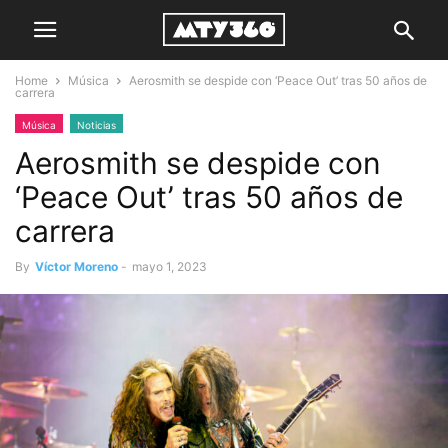
Home
Música
Aerosmith se despide con ‘Peace Out’ tras 50 años de
carrera
Música
Noticias
Aerosmith se despide con
‘Peace Out’ tras 50 años de
carrera
By
Víctor Moreno
-
mayo 1, 2023