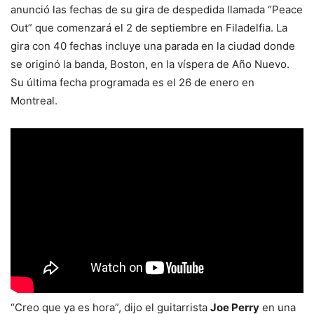
anunció las fechas de su gira de despedida llamada “Peace
Out” que comenzará el 2 de septiembre en Filadelfia. La
gira con 40 fechas incluye una parada en la ciudad donde
se originó la banda, Boston, en la víspera de Año Nuevo.
Su última fecha programada es el 26 de enero en
Montreal.
“Creo que ya es hora”, dijo el guitarrista
Joe Perry
en una