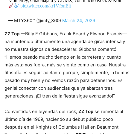
Monterrey, Guadalajara y CDMX, con mucho Rock & Roll
pic.twitter.com/kr1VfonElt
— MTY360™ (@mty_360)
March 24, 2026
ZZ Top
—Billy F Gibbons, Frank Beard y Elwood Francis—
ha mantenido últimamente una agenda de giras intensa y
no muestra signos de desacelerar. Gibbons comentó:
“Hemos pasado mucho tiempo en la carretera y, cuanto
más estamos fuera, más se siente como en casa. Nuestra
filosofía es seguir adelante porque, simplemente, la hemos
pasado muy bien y no vemos razón para detenernos. Es
genial conectar con audiencias que ya abarcan tres
generaciones. ¡El tren de la fiesta sigue avanzando!”
Convertidos en leyendas del rock,
ZZ Top
se remonta al
último día de 1969, haciendo su debut público poco
después en el Knights of Columbus Hall en Beaumont,