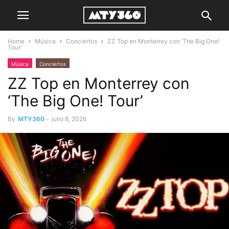
Home
Música
Conciertos
ZZ Top en Monterrey con ‘The Big One!
Tour’
Música
Conciertos
ZZ Top en Monterrey con
‘The Big One! Tour’
By
MTY360
-
julio 8, 2026