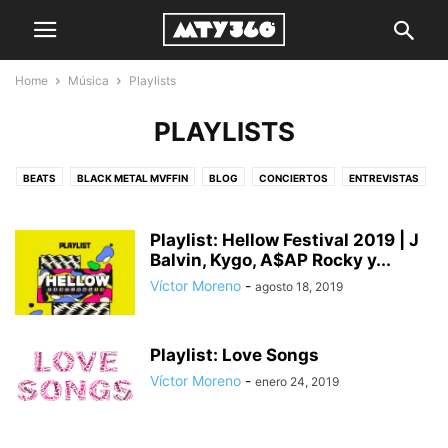
Home
Música
Playlists
PLAYLISTS
BEATS
BLACK METAL MVFFIN
BLOG
CONCIERTOS
ENTREVISTAS
LAS 10
NOTICIAS
PLAYLISTS
PROYECTOS MEXICANOS
RESEÑAS
Playlist: Hellow Festival 2019 | J
Balvin, Kygo, A$AP Rocky y...
Víctor Moreno
-
agosto 18, 2019
Playlist: Love Songs
Víctor Moreno
-
enero 24, 2019