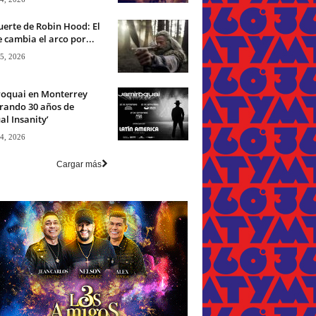
erte de Robin Hood: El
 cambia el arco por...
 5, 2026
roquai en Monterrey
rando 30 años de
ual Insanity’
 4, 2026
Cargar más