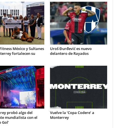
Fitness México y Sultanes
Uroš Đurđević es nuevo
errey fortalecen su
delantero de Rayados
a
rey probó algo del
Vuelve la ‘Copa Codere’ a
te mundialista con el
Monterrey
o Gol’