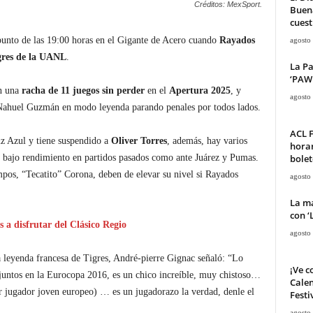
Créditos: MexSport.
Buena
cuest
punto de las 19:00 horas en el Gigante de Acero cuando
Rayados
agosto
gres de la UANL
.
La Pa
‘PAW 
n una
racha de 11 juegos sin perder
en el
Apertura 2025
, y
agosto
n Nahuel Guzmán en modo leyenda parando penales por todos lados.
ACL F
uz Azul y tiene suspendido a
Oliver Torres
, además, hay varios
horar
bolet
u bajo rendimiento en partidos pasados como ante Juárez y Pumas.
s, “Tecatito” Corona, deben de elevar su nivel si Rayados
agosto
La ma
con ‘
s a disfrutar del Clásico Regio
agosto
a leyenda francesa de Tigres, André-pierre Gignac señaló: “Lo
¡Ve c
 juntos en la Eurocopa 2016, es un chico increíble, muy chistoso…
Calen
 jugador joven europeo) … es un jugadorazo la verdad, denle el
Festi
agosto