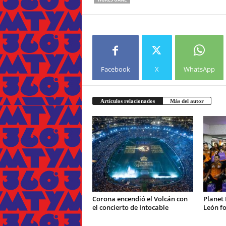
Facebook
X
WhatsApp
Artículos relacionados
Más del autor
Corona encendió el Volcán con
Planet 
el concierto de Intocable
León fo