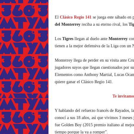
El
Clásico Regio 141
se juega este sábado en 
del Monterrey
reciba a su eterno rival, los
Ti
Los
Tigres
llegan al duelo ante
Monterrey
co
tienen a la mejor defensiva de la Liga con u
Monterrey llega de perder en su visita ante Cr
jugadores suyos que llegan cuestionados por s
Elementos como Anthony Martial, Lucas Ocampo
quiere ganar el Clásico Regio 141.
Te invitamo
Y hablando del refuerzo francés de Rayados, l
conocí a sus 18 años, así que vivimos 3 meses
fue Golden Boy (2015 premio italiano al mejor
tiempo porque la va a romper”.