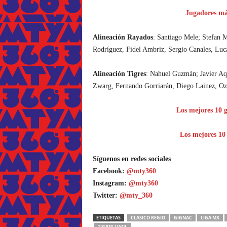
Jugadores má
Alineación Rayados
: Santiago Mele; Stefan 
Rodríguez, Fidel Ambriz, Sergio Canales, Lu
Alineación Tigres
: Nahuel Guzmán; Javier Aq
Zwarg, Fernando Gorriarán, Diego Lainez, Ozz
Los mejores 10 g
Los mejores 10 
Síguenos en redes sociales
Facebook:
@mty360
Instagram:
@mty360
Twitter:
@mty_360
ETIQUETAS
CLASICO REGIO
GIGNAC
LIGA MX
TIGRES UANL