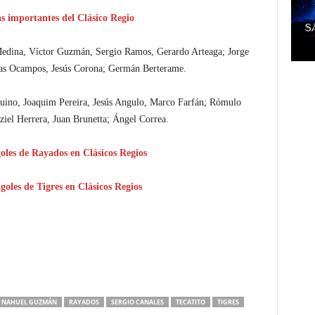
s importantes del Clásico Regio
Medina, Víctor Guzmán, Sergio Ramos, Gerardo Arteaga; Jorge
cas Ocampos, Jesús Corona; Germán Berterame.
uino, Joaquim Pereira, Jesús Angulo, Marco Farfán; Rómulo
iel Herrera, Juan Brunetta; Ángel Correa.
oles de Rayados en Clásicos Regios
goles de Tigres en Clásicos Regios
NAHUEL GUZMÁN
RAYADOS
SERGIO CANALES
TECATITO
TIGRES