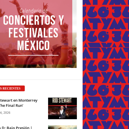
S RECIENTES
Stewart en Monterrey
The Final Run’
 4, 2026
a D: Bajo Presión |