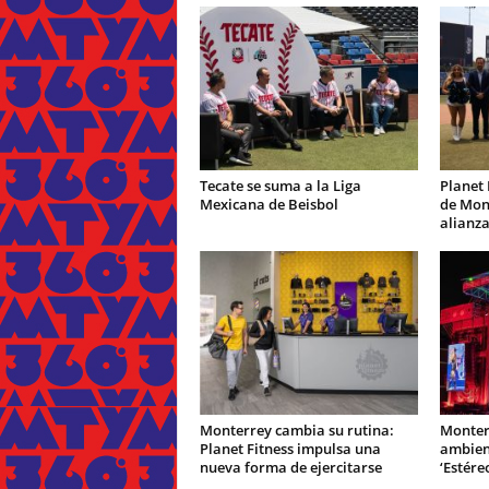
Tecate se suma a la Liga
Planet 
Mexicana de Beisbol
de Mont
alianz
Monterrey cambia su rutina:
Monter
Planet Fitness impulsa una
ambien
nueva forma de ejercitarse
‘Estére