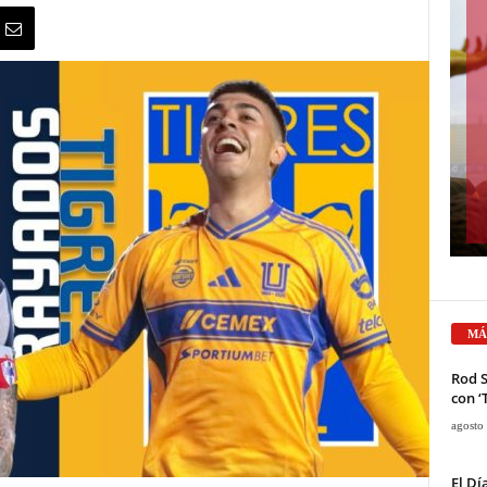
MÁ
Rod 
con ‘
agosto
El Dí