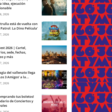
 idea, ejecución
ionable
 6, 2026
trulla está de vuelta con
Patrol: La Dino Película’
 7, 2026
est 2026 | Cartel,
ios, sede, fechas,
os y más
 7, 2026
gia del vallenato llega
Los 3 Amigos’ a la...
 7, 2026
omprando tus boletos!
dario de Conciertos y
vales
 4, 2026