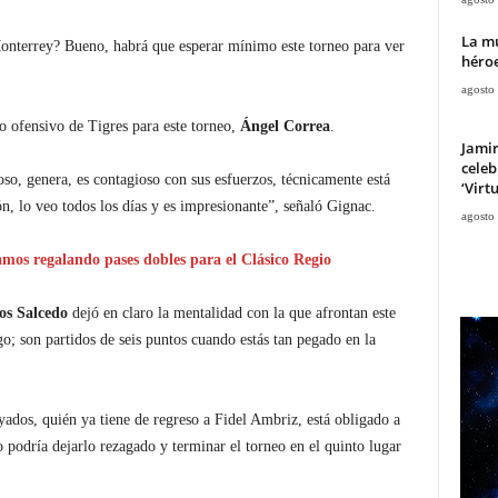
La mu
Monterrey? Bueno, habrá que esperar mínimo este torneo para ver
héroe
agosto
o ofensivo de Tigres para este torneo,
Ángel Correa
.
Jami
celeb
oso, genera, es contagioso con sus esfuerzos, técnicamente está
‘Virt
ón, lo veo todos los días y es impresionante”, señaló Gignac.
agosto
mos regalando pases dobles para el Clásico Regio
os Salcedo
dejó en claro la mentalidad con la que afrontan este
o; son partidos de seis puntos cuando estás tan pegado en la
yados, quién ya tiene de regreso a Fidel Ambriz, está obligado a
 podría dejarlo rezagado y terminar el torneo en el quinto lugar