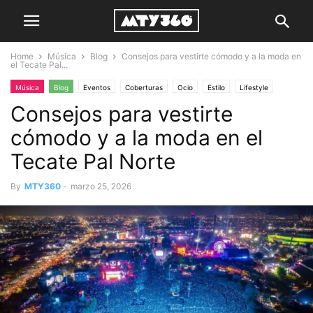
Home
Música
Blog
Consejos para vestirte cómodo y a la moda en
el Tecate Pal...
Música
Blog
Eventos
Coberturas
Ocio
Estilo
Lifestyle
Consejos para vestirte
cómodo y a la moda en el
Tecate Pal Norte
By
MTY360
-
marzo 25, 2026