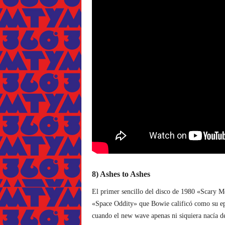
8) Ashes to Ashes
El primer sencillo del disco de 1980 «Scary M
«Space Oddity» que Bowie calificó como su ep
cuando el new wave apenas ni siquiera nacía de