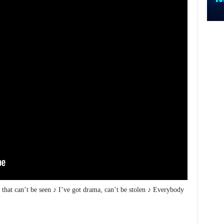
 that can’t be seen ♪ I’ve got drama, can’t be stolen ♪ Everybody