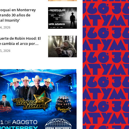
roquai en Monterrey
rando 30 años de
ual Insanity’
 4, 2026
erte de Robin Hood: El
 cambia el arco por...
 5, 2026