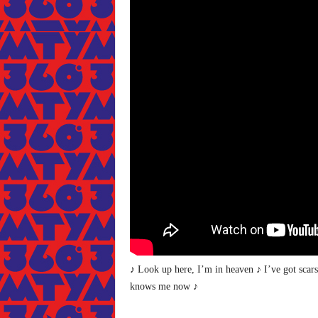
♪ Look up here, I’m in heaven ♪ I’ve got scars
knows me now ♪