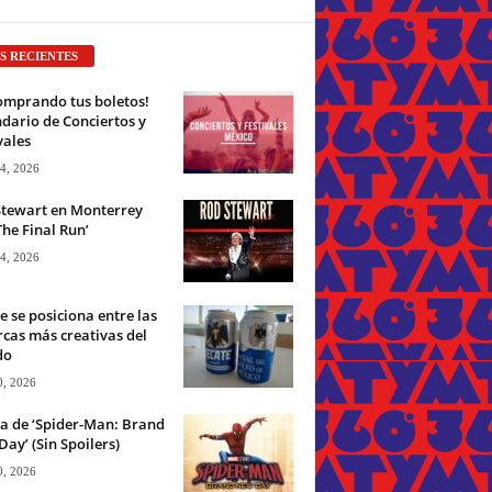
S RECIENTES
omprando tus boletos!
dario de Conciertos y
vales
 4, 2026
Stewart en Monterrey
The Final Run’
 4, 2026
e se posiciona entre las
cas más creativas del
do
0, 2026
ca de ‘Spider-Man: Brand
ay’ (Sin Spoilers)
0, 2026