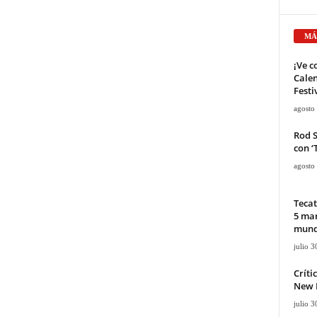
MÁ
¡Ve c
Calen
Festi
agosto
Rod 
con ‘
agosto
Tecat
5 mar
mun
julio 3
Críti
New D
julio 3