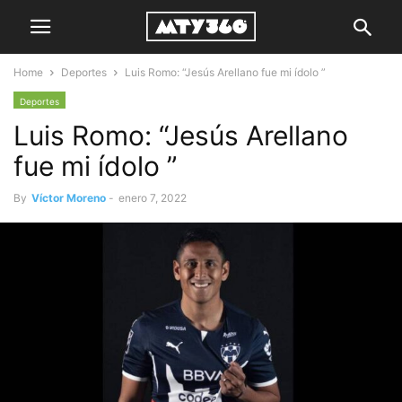
Home
Deportes
Luis Romo: “Jesús Arellano fue mi ídolo ”
Deportes
Luis Romo: “Jesús Arellano
fue mi ídolo ”
By
Víctor Moreno
-
enero 7, 2022