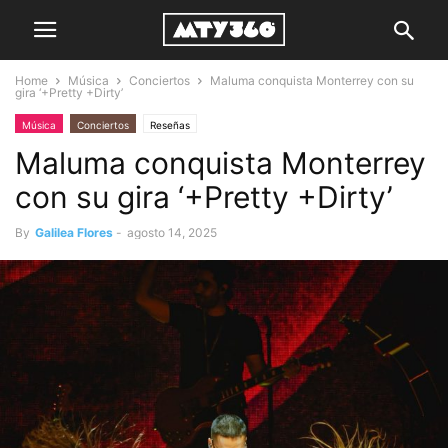
Home
Música
Conciertos
Maluma conquista Monterrey con su
gira ‘+Pretty +Dirty’
Música
Conciertos
Reseñas
Maluma conquista Monterrey
con su gira ‘+Pretty +Dirty’
By
Galilea Flores
-
agosto 14, 2025