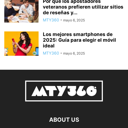
Por qué los apostadores
veteranos prefieren utilizar sitios
de reseñas y...
MTY360
-
mayo 6, 2025
Los mejores smartphones de
2025: Guía para elegir el móvil
ideal
MTY360
-
mayo 6, 2025
ABOUT US