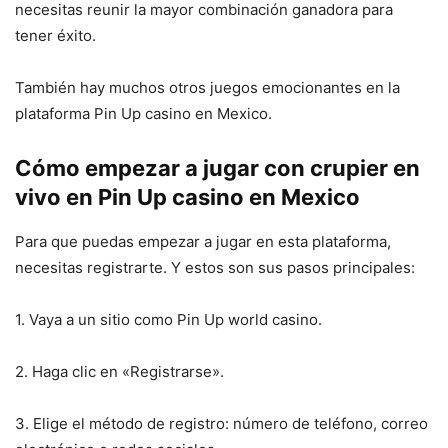
necesitas reunir la mayor combinación ganadora para
tener éxito.
También hay muchos otros juegos emocionantes en la
plataforma Pin Up casino en Mexico.
Cómo empezar a jugar con crupier en
vivo en Pin Up casino en Mexico
Para que puedas empezar a jugar en esta plataforma,
necesitas registrarte. Y estos son sus pasos principales:
1. Vaya a un sitio como Pin Up world casino.
2. Haga clic en «Registrarse».
3. Elige el método de registro: número de teléfono, correo