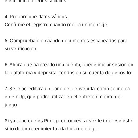
electrónico o redes sociales.
4. Proporcione datos válidos.
Confirme el registro cuando reciba un mensaje.
5. Compruébalo enviando documentos escaneados para
su verificación.
6. Ahora que ha creado una cuenta, puede iniciar sesión en
la plataforma y depositar fondos en su cuenta de depósito.
7. Se le acreditará un bono de bienvenida, como se indica
en PinUp, que podrá utilizar en el entretenimiento del
juego.
Si ya sabe que es Pin Up, entonces tal vez le interese este
sitio de entretenimiento a la hora de elegir.