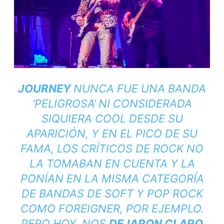
JOURNEY
NUNCA FUE UNA BANDA
‘
PELIGROSA
‘ NI CONSIDERADA
SIQUIERA COOL DESDE SU
APARICIÓN, Y EN EL PICO DE SU
FAMA, LOS CRÍTICOS DE ROCK NO
LA TOMABAN EN CUENTA Y LA
PONÍAN EN LA MISMA CATEGORÍA
DE BANDAS DE SOFT Y POP ROCK
COMO FOREIGNER, POR EJEMPLO.
PERO HOY, NOS
DEJARON CLARO