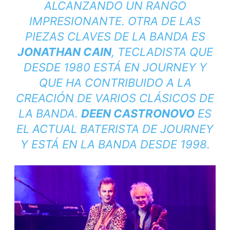
ALCANZANDO UN RANGO
IMPRESIONANTE. OTRA DE LAS
PIEZAS CLAVES DE LA BANDA ES
JONATHAN CAIN
, TECLADISTA QUE
DESDE 1980 ESTÁ EN JOURNEY Y
QUE HA CONTRIBUIDO A LA
CREACIÓN DE VARIOS CLÁSICOS DE
LA BANDA.
DEEN CASTRONOVO
ES
EL ACTUAL BATERISTA DE JOURNEY
Y ESTÁ EN LA BANDA DESDE 1998.