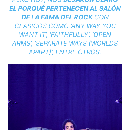
EL PORQUÉ PERTENECEN AL SALÓN
DE LA FAMA DEL ROCK
CON
CLÁSICOS COMO ‘ANY WAY YOU
WANT IT’, ‘FAITHFULLY’, ‘OPEN
ARMS’, ‘SEPARATE WAYS (WORLDS
APART)’, ENTRE OTROS.