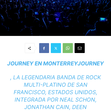
JOURNEY EN MONTERREY
JOURNEY
, LA LEGENDARIA BANDA DE ROCK
MULTI-PLATINO DE SAN
FRANCISCO, ESTADOS UNIDOS,
INTEGRADA POR NEAL SCHON,
JONATHAN CAIN, DEEN