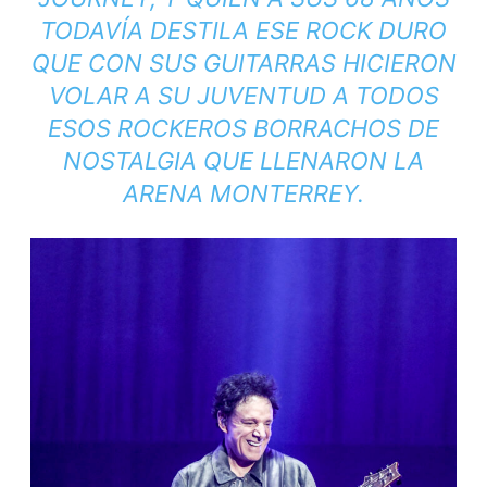
TODAVÍA DESTILA ESE ROCK DURO
QUE CON SUS GUITARRAS HICIERON
VOLAR A SU JUVENTUD A TODOS
ESOS ROCKEROS BORRACHOS DE
NOSTALGIA QUE LLENARON LA
ARENA MONTERREY.