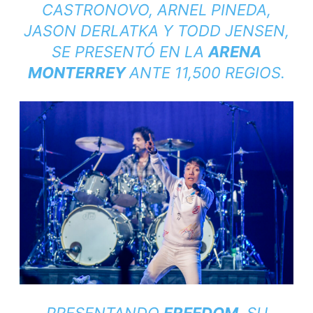
CASTRONOVO, ARNEL PINEDA,
JASON DERLATKA Y TODD JENSEN,
SE PRESENTÓ EN LA
ARENA
MONTERREY
ANTE 11,500 REGIOS.