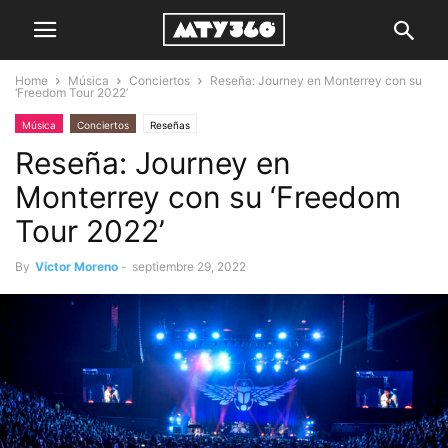
Home
Música
Conciertos
Reseña: Journey en Monterrey con su
‘Freedom Tour 2022’
Música
Conciertos
Reseñas
Reseña: Journey en
Monterrey con su ‘Freedom
Tour 2022’
By
Víctor Moreno
-
septiembre 29, 2022