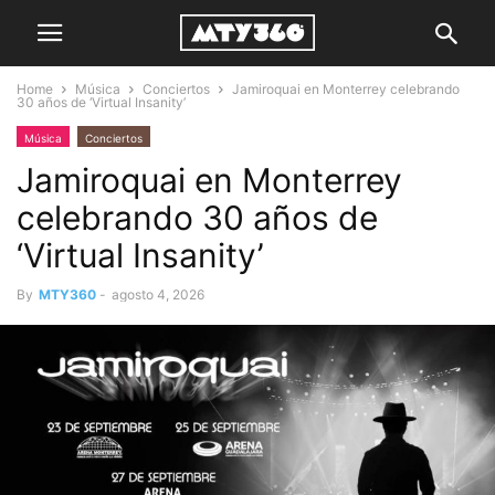
Home
Música
Conciertos
Jamiroquai en Monterrey celebrando
30 años de ‘Virtual Insanity’
Música
Conciertos
Jamiroquai en Monterrey
celebrando 30 años de
‘Virtual Insanity’
By
MTY360
-
agosto 4, 2026