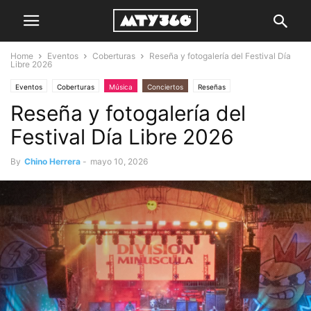
Home
Eventos
Coberturas
Reseña y fotogalería del Festival Día
Libre 2026
Eventos
Coberturas
Música
Conciertos
Reseñas
Reseña y fotogalería del
Festival Día Libre 2026
By
Chino Herrera
-
mayo 10, 2026