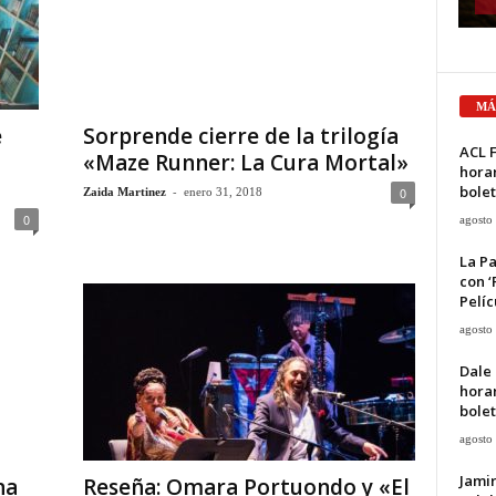
MÁ
e
Sorprende cierre de la trilogía
ACL F
«Maze Runner: La Cura Mortal»
horar
bolet
-
0
Zaida Martinez
enero 31, 2018
0
agosto
La Pa
con ‘
Pelíc
agosto
Dale 
horar
bolet
agosto
Jami
na
Reseña: Omara Portuondo y «El