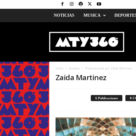
NOTICIAS
MUSICA
DEPORTE
M
o
n
t
e
r
r
Inicio
Autores
Publicaciones por Zaida Martinez
e
Zaida Martinez
y
3
6
0
6 Publicaciones
0 