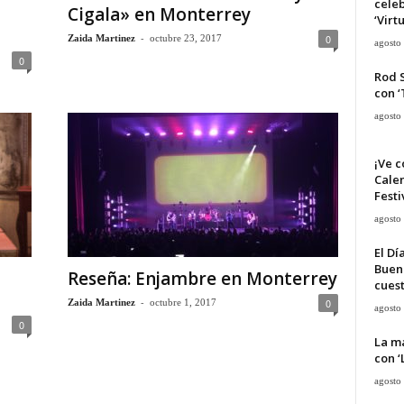
cele
Cigala» en Monterrey
‘Virt
-
0
Zaida Martinez
octubre 23, 2017
agosto
0
Rod 
con ‘
agosto
¡Ve c
Calen
Festi
agosto
El Dí
Buen
Reseña: Enjambre en Monterrey
cues
-
0
Zaida Martinez
octubre 1, 2017
agosto
0
La ma
con ‘
agosto