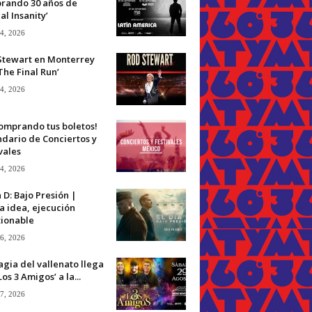
brando 30 años de
ual Insanity’
 4, 2026
Stewart en Monterrey
The Final Run’
 4, 2026
omprando tus boletos!
dario de Conciertos y
vales
 4, 2026
a D: Bajo Presión |
a idea, ejecución
tionable
 6, 2026
gia del vallenato llega
Los 3 Amigos’ a la...
 7, 2026