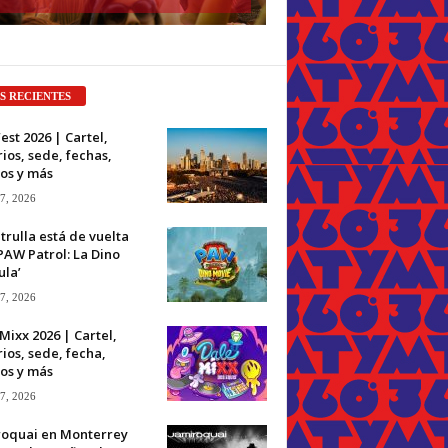
S RECIENTES
est 2026 | Cartel,
ios, sede, fechas,
os y más
 7, 2026
trulla está de vuelta
PAW Patrol: La Dino
ula’
 7, 2026
Mixx 2026 | Cartel,
ios, sede, fecha,
os y más
 7, 2026
roquai en Monterrey