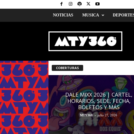
NOTICIAS
MUSICA
DEPORTE
M
o
n
t
e
r
r
COBERTURAS
e
y
3
6
DALE MIXX 2026 | CARTEL,
0
HORARIOS, SEDE, FECHA,
BOLETOS Y MÁS
-
MTY360
julio 27, 2026