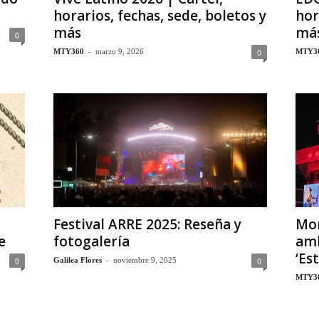
horarios, fechas, sede, boletos y
hor
más
má
0
-
0
MTY360
marzo 9, 2026
MTY3
Festival ARRE 2025: Reseña y
Mon
e
fotogalería
amb
‘Es
-
0
0
Galilea Flores
noviembre 9, 2025
MTY3