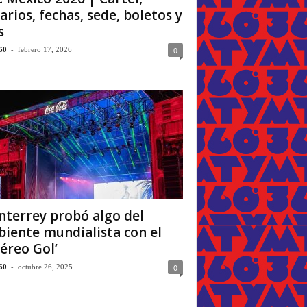
arios, fechas, sede, boletos y
s
-
0
60
febrero 17, 2026
terrey probó algo del
iente mundialista con el
téreo Gol’
-
0
60
octubre 26, 2025