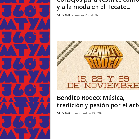
y a la moda en el Tecate...
-
MTY360
marzo 25, 2026
Bendito Rodeo: Música,
tradición y pasión por el art
-
MTY360
noviembre 12, 2025