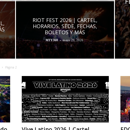
F
RIOT FEST 2026 | CARTEL,
L,
HORARIOS, SEDE, FECHAS,
ÁS
BOLETOS Y MÁS
-
MTY360
mayo 29, 2026
Página 2
odo
Vive Latino 2026 | Cartel,
EDC