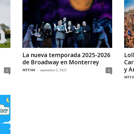
La nueva temporada 2025-2026
Lol
de Broadway en Monterrey
Car
y A
-
0
0
MTY360
septiembre 2, 2025
MTY3