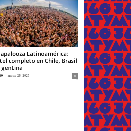
lapalooza Latinoamérica:
tel completo en Chile, Brasil
rgentina
-
0
60
agosto 28, 2025