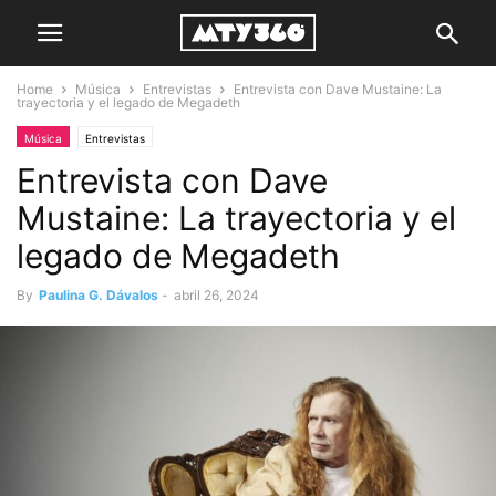
Home
Música
Entrevistas
Entrevista con Dave Mustaine: La
trayectoria y el legado de Megadeth
Música
Entrevistas
Entrevista con Dave
Mustaine: La trayectoria y el
legado de Megadeth
By
Paulina G. Dávalos
-
abril 26, 2024