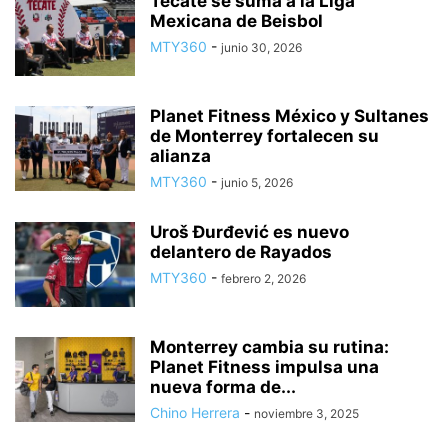
Tecate se suma a la Liga
Mexicana de Beisbol
MTY360
-
junio 30, 2026
Planet Fitness México y Sultanes
de Monterrey fortalecen su
alianza
MTY360
-
junio 5, 2026
Uroš Đurđević es nuevo
delantero de Rayados
MTY360
-
febrero 2, 2026
Monterrey cambia su rutina:
Planet Fitness impulsa una
nueva forma de...
Chino Herrera
-
noviembre 3, 2025