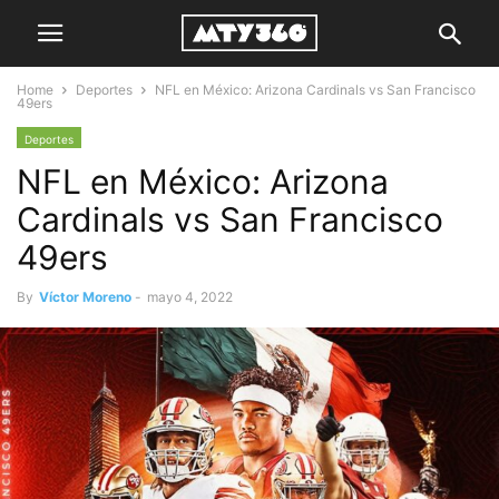
Home
Deportes
NFL en México: Arizona Cardinals vs San Francisco
49ers
Deportes
NFL en México: Arizona
Cardinals vs San Francisco
49ers
By
Víctor Moreno
-
mayo 4, 2022