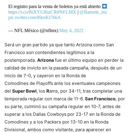
El registro para la venta de boletos ya está abierto
https://t.co/BiXYGRtzCR
#NFLMX
|
@Banorte_mx
pic.twitter.com/l6knKt766A
— NFL México (@nflmx)
May 4, 2022
Será un gran partido ya que tanto Arizona como San
Francisco son contendientes legítimos a la
postemporada.
Arizona
fue el último equipo en perder la
calidad de invicto en la pasada campaña, después de un
inicio de 7-0, y cayeron en la Ronda de
Comodines de Playoffs
ante los eventuales campeones
del
Super Bowl
, los
R
ams, por 34-11, tras completar una
temporada regular con marca de 11-6.
San Francisco
, por
su parte, culminó su campaña regular en 10-7, antes de
superar a los Dallas Cowboys
por 23-17 en la Ronda de
Comodines y a los Packers por 13-10 en la Ronda
Divisional, ambos como visitante, para aparecer en