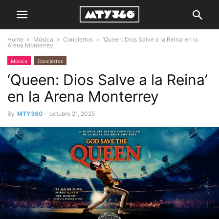
Home
Música
Conciertos
‘Queen: Dios Salve a la Reina’ en la
Arena Monterrey
Música
Conciertos
‘Queen: Dios Salve a la Reina’
en la Arena Monterrey
By
MTY360
-
octubre 21, 2025