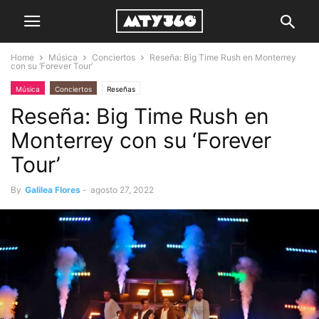
Home
Música
Conciertos
Reseña: Big Time Rush en Monterrey
con su ‘Forever Tour’
Música
Conciertos
Reseñas
Reseña: Big Time Rush en
Monterrey con su ‘Forever
Tour’
By
Galilea Flores
-
agosto 27, 2022