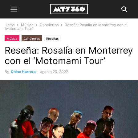
Home
Música
Conciertos
Reseña: Rosalía en Monterrey con el
‘Motomami Tour’
Música
Conciertos
Reseñas
Reseña: Rosalía en Monterrey
con el ‘Motomami Tour’
By
Chino Herrera
-
agosto 20, 2022