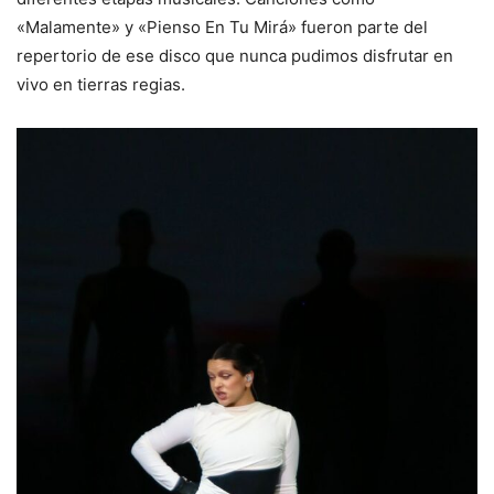
«Malamente» y «Pienso En Tu Mirá» fueron parte del
repertorio de ese disco que nunca pudimos disfrutar en
vivo en tierras regias.