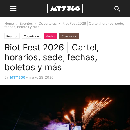
Home
Eventos
Coberturas
Riot Fest 2026 | Cartel, horarios, sede,
fechas, boletos y más
Eventos
Coberturas
Música
Conciertos
Riot Fest 2026 | Cartel,
horarios, sede, fechas,
boletos y más
By
MTY360
-
mayo 29, 2026