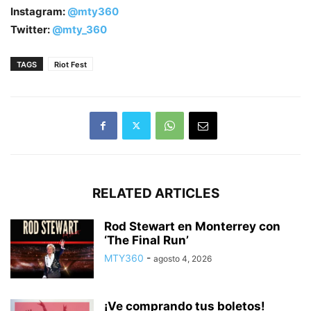
Instagram:
@mty360
Twitter:
@mty_360
TAGS
Riot Fest
RELATED ARTICLES
Rod Stewart en Monterrey con
‘The Final Run’
MTY360
-
agosto 4, 2026
¡Ve comprando tus boletos!