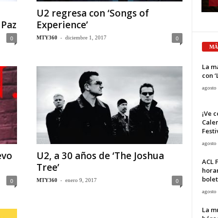
U2 regresa con ‘Songs of
 Paz
Experience’
-
0
0
MTY360
diciembre 1, 2017
MÁ
La ma
con ‘
agosto
¡Ve c
Calen
Festi
agosto
evo
U2, a 30 años de ‘The Joshua
ACL F
Tree’
horar
bolet
-
0
0
MTY360
enero 9, 2017
agosto
La mu