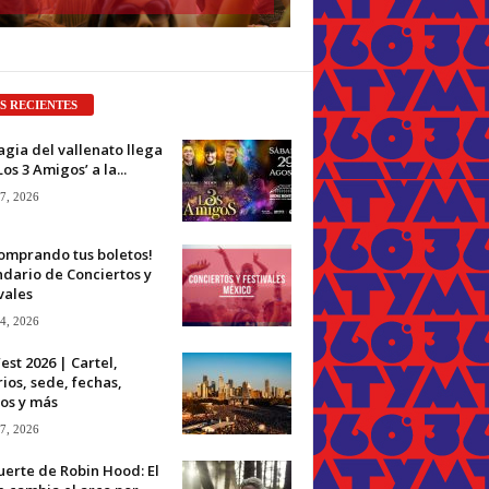
S RECIENTES
gia del vallenato llega
Los 3 Amigos’ a la...
 7, 2026
omprando tus boletos!
dario de Conciertos y
vales
 4, 2026
est 2026 | Cartel,
ios, sede, fechas,
os y más
 7, 2026
erte de Robin Hood: El