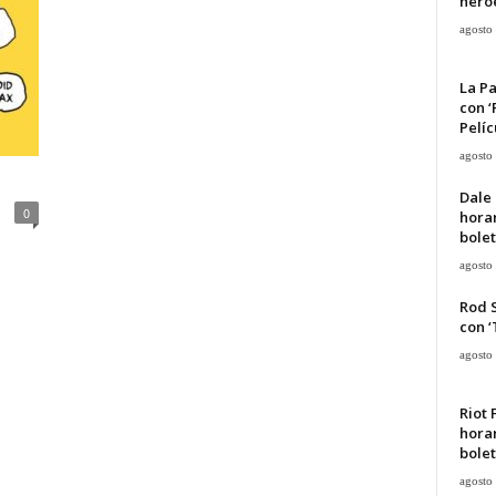
héroe
agosto
La Pa
con ‘
Pelíc
agosto
Dale 
0
horar
bolet
agosto
Rod 
con ‘
agosto
Riot 
horar
bolet
agosto