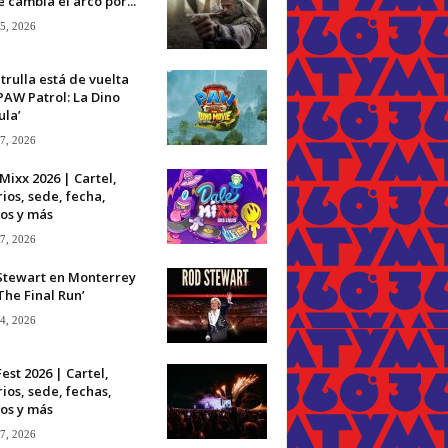
 cambia el arco por...
 5, 2026
trulla está de vuelta
PAW Patrol: La Dino
ula’
 7, 2026
Mixx 2026 | Cartel,
ios, sede, fecha,
os y más
 7, 2026
Stewart en Monterrey
The Final Run’
 4, 2026
Fest 2026 | Cartel,
ios, sede, fechas,
os y más
 7, 2026