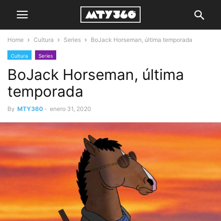
Home
Cultura
Series
BoJack Horseman, última temporada
Cultura
Series
BoJack Horseman, última
temporada
By
MTY360
-
enero 31, 2020