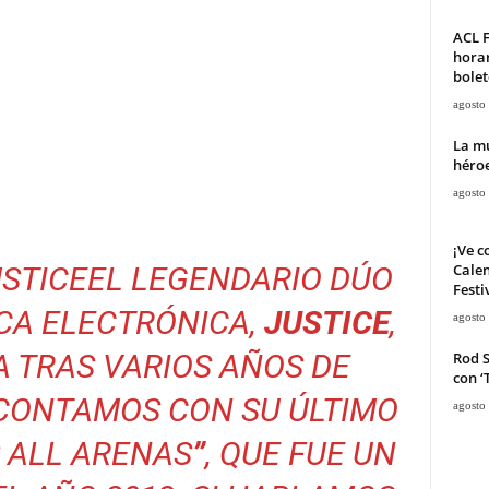
ACL F
horar
bolet
agosto
La mu
héroe
agosto
¡Ve c
Calen
USTICE
EL LEGENDARIO DÚO
Festi
CA ELECTRÓNICA,
JUSTICE
,
agosto
A TRAS VARIOS AÑOS DE
Rod 
con ‘
I CONTAMOS CON SU ÚLTIMO
agosto
 ALL ARENAS
”
, QUE FUE UN