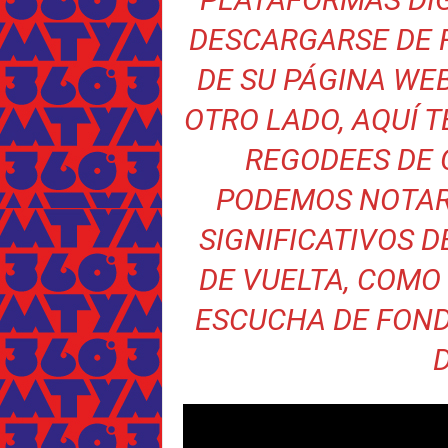
DESCARGARSE DE 
DE SU
PÁGINA WE
OTRO LADO, AQUÍ 
REGODEES DE 
PODEMOS NOTAR
SIGNIFICATIVOS 
DE VUELTA, COMO
ESCUCHA DE FOND