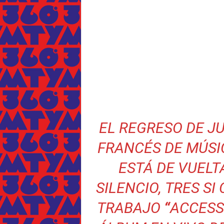
EL REGRESO DE J
FRANCÉS DE MÚSI
ESTÁ DE VUELT
SILENCIO, TRES S
TRABAJO
“
ACCESS