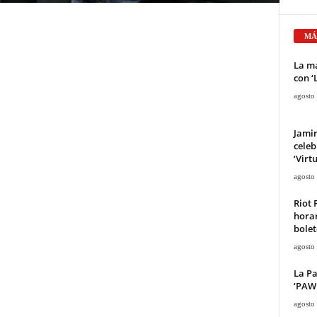
MÁ
La ma
con ‘
agosto
Jami
celeb
‘Virt
agosto
Riot 
horar
bolet
agosto
La Pa
‘PAW 
agosto