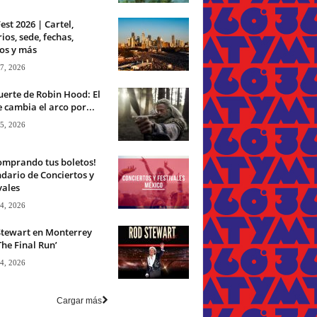
est 2026 | Cartel,
ios, sede, fechas,
os y más
 7, 2026
erte de Robin Hood: El
 cambia el arco por...
 5, 2026
omprando tus boletos!
dario de Conciertos y
vales
 4, 2026
Stewart en Monterrey
The Final Run’
 4, 2026
Cargar más