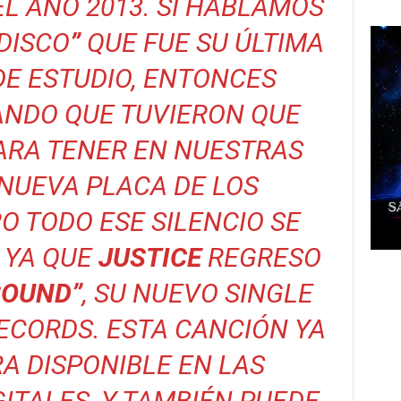
L AÑO 2013. SI HABLAMOS
 DISCO
”
QUE FUE SU ÚLTIMA
E ESTUDIO, ENTONCES
NDO QUE TUVIERON QUE
ARA TENER EN NUESTRAS
NUEVA PLACA DE LOS
O TODO ESE SILENCIO SE
, YA QUE
JUSTICE
REGRESO
SOUND”
, SU NUEVO SINGLE
ECORDS. ESTA CANCIÓN YA
A DISPONIBLE EN LAS
ITALES, Y TAMBIÉN PUEDE