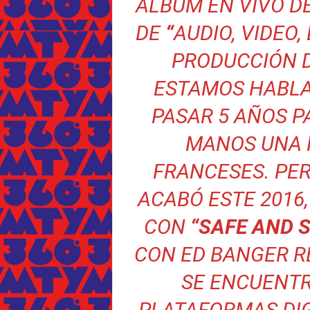
ÁLBUM EN VIVO DE
DE
“
AUDIO, VIDEO,
PRODUCCIÓN D
ESTAMOS HABLA
PASAR 5 AÑOS P
MANOS UNA 
FRANCESES.
PER
ACABÓ ESTE 2016
CON
“SAFE AND 
CON ED BANGER R
SE ENCUENTR
PLATAFORMAS DIG