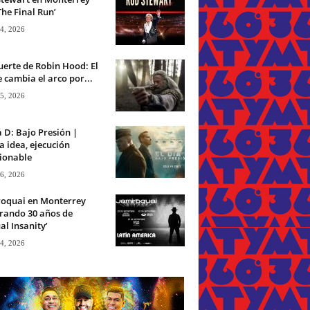
The Final Run’
 4, 2026
erte de Robin Hood: El
 cambia el arco por...
 5, 2026
a D: Bajo Presión |
 idea, ejecución
ionable
 6, 2026
roquai en Monterrey
rando 30 años de
ual Insanity’
 4, 2026