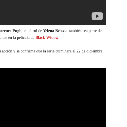
lorence Pugh
, en el rol de
Yelena Belova
, también sea parte de
ditos en la película de
Black Widow
.
 acción y se confirma que la serie culminará el 22 de diciembre,