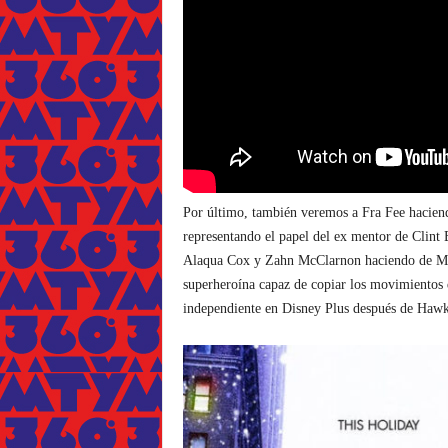
Por último, también veremos a Fra Fee hacien
representando el papel del ex mentor de Clint
Alaqua Cox y Zahn McClarnon haciendo de Ma
superheroína capaz de copiar los movimientos d
independiente en Disney Plus después de Haw