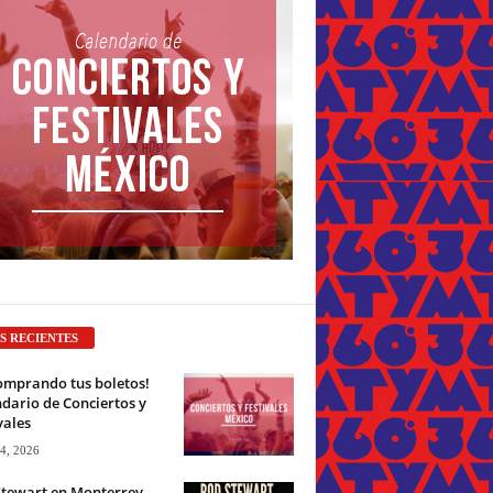
S RECIENTES
omprando tus boletos!
dario de Conciertos y
vales
 4, 2026
Stewart en Monterrey