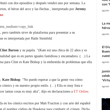
debutó con dos episodios y después vendrá uno por semana. La
con ‘
rton, el héroe del arco y las flechas , interpretado por
Jeremy
agosto
me
.
La mu
?utm_medium=copy_link
héroe
n, pero también sirve de plataforma para presentar a su
agosto
e es interpretada por Haile Steinfeld.
El Dí
Clint Barton
y su pupila. “(Kate es) una chica de 22 años y es
Buena
cuest
nalidad que es en partes iguales fastidiosa y encantadora. (…) La
ema para Clint es Kate Bishop y la embestida de problemas que ella
agosto
Jami
celeb
‘Virt
e,
Kate Bishop
. “No puedo esperar a que la gente vea cómo
s cómics y en nuestro propio estilo. (…) Ella es muy lista e
agosto
acer tantas cosas es muy alta”, dijo en declaraciones a
ET Online
.
 en los cómics escritos por Matt Fraction y con arte del español
zan el nombre código de Hawkeye para combatir el crimen. Dicha