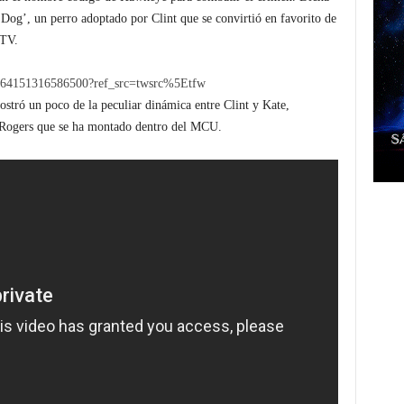
 Dog’, un perro adoptado por Clint que se convirtió en favorito de
 TV.
20764151316586500?ref_src=twsrc%5Etfw
ostró un poco de la peculiar dinámica entre Clint y Kate,
 Rogers que se ha montado dentro del MCU.