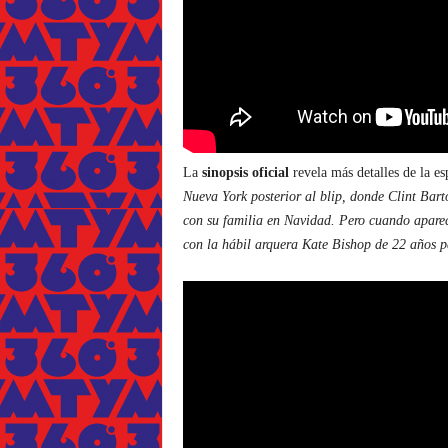
La
sinopsis oficial
revela más detalles de la e
Nueva York posterior al blip, donde Clint Bart
con su familia en Navidad. Pero cuando apare
con la hábil arquera Kate Bishop de 22 años p