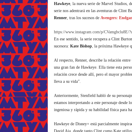
Hawkeye
, la nueva serie de Marvel Studios, 
serie nos adentrará en las aventuras de Clint Ba
Renner
, tras los sucesos de
Avengers: Endga
https://www.instagram.com/p/CVamgbclu8E/
En ese sentido, la serie recupera a Clint Burto
sucesora:
Kate Bishop
, la próxima Hawkeye qu
Al respecto, Renner, describe la relación entre
una gran fan de Hawkeye. Ella tiene esta perso
relación crece desde allí, pero el mayor probl
lleva a su vida”.
Anteriormente, Stenfield habló de su personaj
estamos interpretando a este personaje desde lo
ingeniosa y rápida y su habilidad física para h
Hawkeye de Disney+ está parcialmente inspirada
David Aja, donde tanto Clint como Kate utili