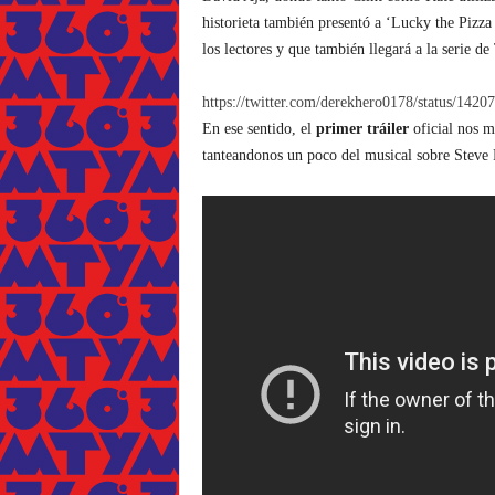
historieta también presentó a ‘Lucky the Pizza
los lectores y que también llegará a la serie de
https://twitter.com/derekhero0178/status/14
En ese sentido, el
primer tráiler
oficial nos m
tanteandonos un poco del musical sobre Steve