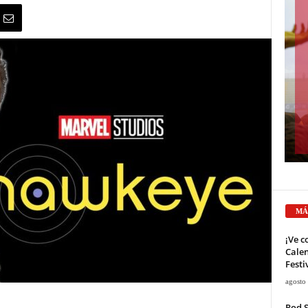
MÁ
¡Ve c
Calen
Festi
agosto
Rod 