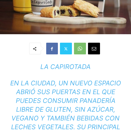
LA CAPIROTADA
EN LA CIUDAD, UN NUEVO ESPACIO
ABRIÓ SUS PUERTAS EN EL QUE
PUEDES CONSUMIR PANADERÍA
LIBRE DE GLUTEN, SIN AZÚCAR,
VEGANO Y TAMBIÉN BEBIDAS CON
LECHES VEGETALES. SU PRINCIPAL