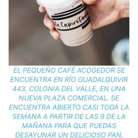
EL PEQUEÑO CAFÉ ACOGEDOR SE
ENCUENTRA EN RÍO GUADALQUIVIR
443, COLONIA DEL VALLE, EN UNA
NUEVA PLAZA COMERCIAL. SE
ENCUENTRA ABIERTO CASI TODA LA
SEMANA A PARTIR DE LAS 9 DE LA
MAÑANA PARA QUE PUEDAS
DESAYUNAR UN DELICIOSO PAN,