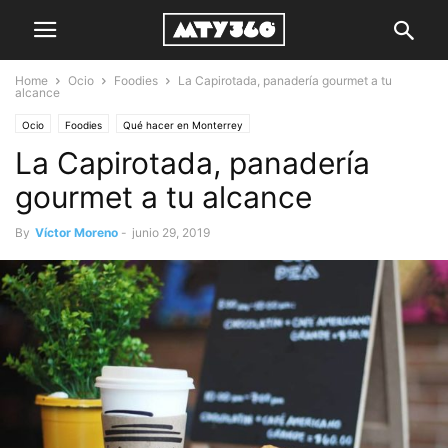
Home
Ocio
Foodies
La Capirotada, panadería gourmet a tu
alcance
Ocio
Foodies
Qué hacer en Monterrey
La Capirotada, panadería
gourmet a tu alcance
By
Víctor Moreno
-
junio 29, 2019