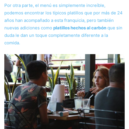
Por otra parte, el menú es simplemente increíble,
podemos encontrar los típicos platillos que por más de 24
años han acompañado a esta franquicia, pero también
nuevas adiciones como
platillos hechos al carbón
que sin
duda le dan un toque completamente diferente a la
comida.