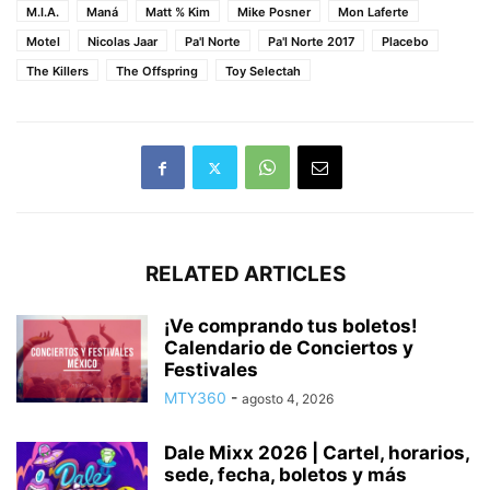
M.I.A.
Maná
Matt % Kim
Mike Posner
Mon Laferte
Motel
Nicolas Jaar
Pa'l Norte
Pa'l Norte 2017
Placebo
The Killers
The Offspring
Toy Selectah
RELATED ARTICLES
¡Ve comprando tus boletos!
Calendario de Conciertos y
Festivales
MTY360
-
agosto 4, 2026
Dale Mixx 2026 | Cartel, horarios,
sede, fecha, boletos y más