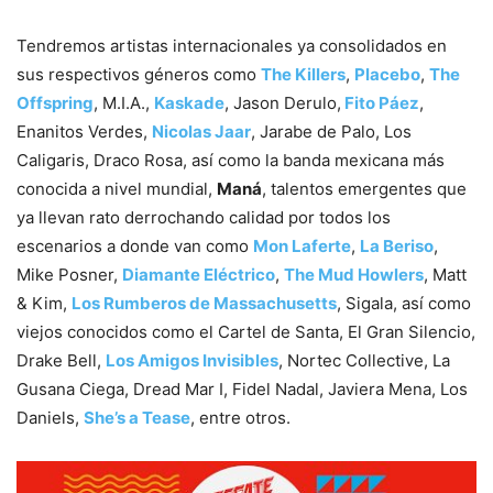
Tendremos artistas internacionales ya consolidados en
sus respectivos géneros como
The Killers
,
Placebo
,
The
Offspring
, M.I.A.,
Kaskade
, Jason Derulo,
Fito Páez
,
Enanitos Verdes,
Nicolas Jaar
, Jarabe de Palo, Los
Caligaris, Draco Rosa, así como la banda mexicana más
conocida a nivel mundial,
Maná
, talentos emergentes que
ya llevan rato derrochando calidad por todos los
escenarios a donde van como
Mon Laferte
,
La Beriso
,
Mike Posner,
Diamante Eléctrico
,
The Mud Howlers
, Matt
& Kim,
Los Rumberos de Massachusetts
, Sigala, así como
viejos conocidos como el Cartel de Santa, El Gran Silencio,
Drake Bell,
Los Amigos Invisibles
, Nortec Collective, La
Gusana Ciega, Dread Mar I, Fidel Nadal, Javiera Mena, Los
Daniels,
She’s a Tease
, entre otros.