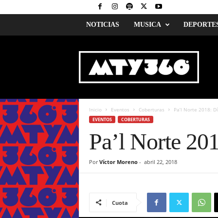
NOTICIAS
MUSICA
DEPORTE
M
o
n
t
e
r
r
Inicio
Eventos
Coberturas
Pa’l Norte 2018: D
e
EVENTOS
COBERTURAS
y
Pa’l Norte 201
3
6
0
Por
Víctor Moreno
-
abril 22, 2018
Cuota