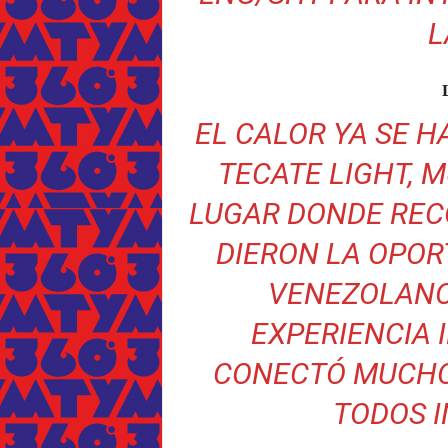
L
EL CALOR YA SE H
TECATE LIGHT, 
LUGAR DONDE RECO
DIERON LA OPOR
VENEZOLANO
EXPERIENCIA 
CONECTÓ MUCHO
TODOS 