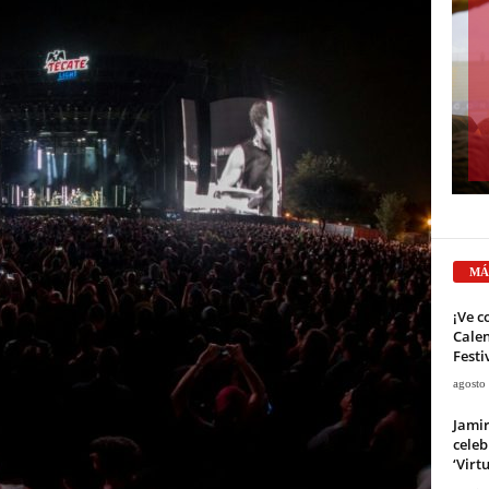
MÁ
¡Ve c
Calen
Festi
agosto
Jami
celeb
‘Virt