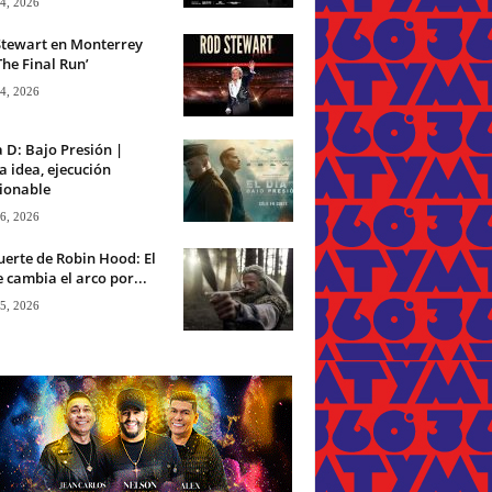
 4, 2026
Stewart en Monterrey
The Final Run’
 4, 2026
a D: Bajo Presión |
 idea, ejecución
ionable
 6, 2026
erte de Robin Hood: El
 cambia el arco por...
 5, 2026