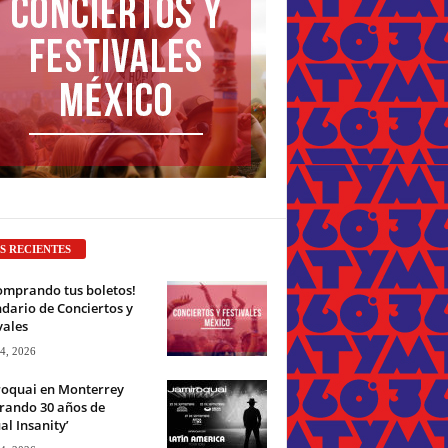
S RECIENTES
omprando tus boletos!
dario de Conciertos y
vales
 4, 2026
roquai en Monterrey
rando 30 años de
ual Insanity’