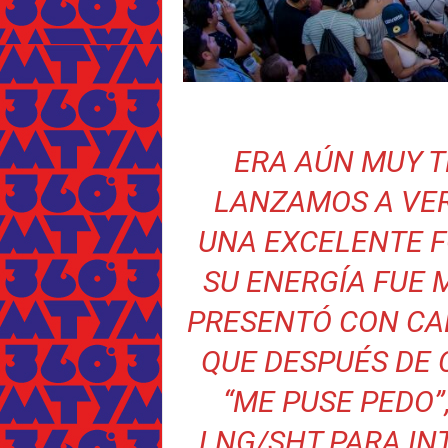
ERA AÚN MUY 
LANZAMOS A VER
UNA EXCELENTE F
SU ENERGÍA FUE 
PRESENTÓ CON C
QUE DESPUÉS DE 
“ME PUSE PEDO”
LNG/SHT PARA IN