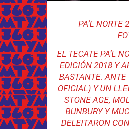
PA’L NORTE 2
FO
EL TECATE PA’L N
EDICIÓN 2018 Y 
BASTANTE. ANTE 
OFICIAL) Y UN LL
STONE AGE, MOL
BUNBURY Y MUC
DELEITARON CO