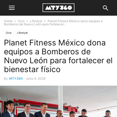
Home
Ocio
Lifestyle
Planet Fitness México dona equipos a
Bomberos de Nuevo León para fortalecer...
Ocio
Lifestyle
Planet Fitness México dona
equipos a Bomberos de
Nuevo León para fortalecer el
bienestar físico
By
MTY360
-
junio 4, 2026