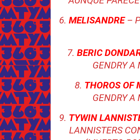
AUNQUE PARECE
6.
MELISANDRE
– 
7.
BERIC DONDA
GENDRY A 
8.
THOROS OF 
GENDRY A 
9.
TYWIN LANNIST
LANNISTERS CO