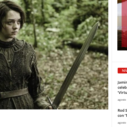
MÁ
Jami
celeb
‘Virt
agosto
Rod 
con ‘
agosto