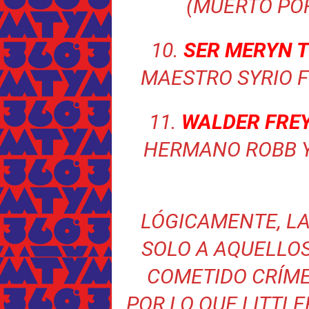
(MUERTO POR
10.
SER MERYN 
MAESTRO SYRIO F
11.
WALDER FRE
HERMANO ROBB Y
LÓGICAMENTE, LA
SOLO A AQUELLOS
COMETIDO CRÍME
POR LO QUE LITTLE