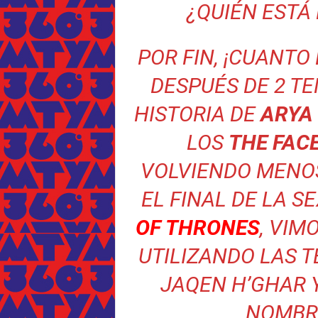
¿QUIÉN ESTÁ 
POR FIN, ¡CUANTO
DESPUÉS DE 2 T
HISTORIA DE
ARYA
LOS
THE FAC
VOLVIENDO MENOS
EL FINAL DE LA 
OF THRONES
, VIM
UTILIZANDO LAS 
JAQEN H’GHAR 
NOMBRE