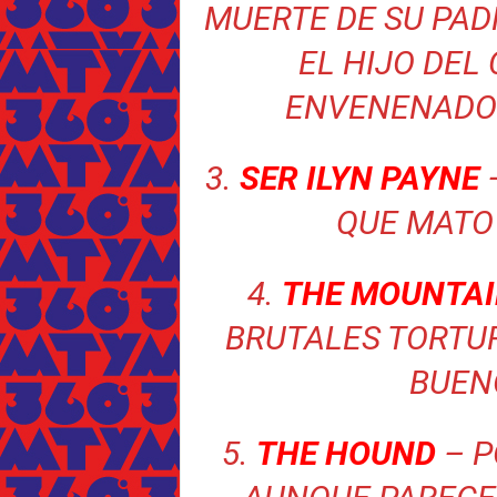
MUERTE DE SU PAD
EL HIJO DEL
ENVENENADO 
3.
SER ILYN PAYNE
QUE MATO 
4.
THE MOUNTA
BRUTALES TORTUR
BUENO
5.
THE HOUND
– P