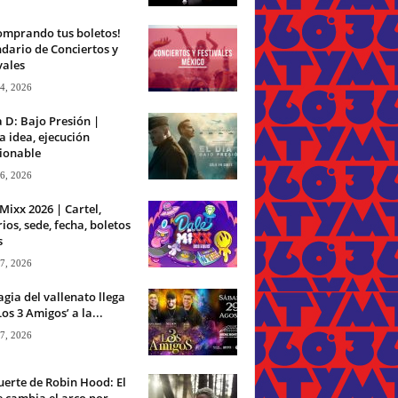
omprando tus boletos!
dario de Conciertos y
vales
 4, 2026
a D: Bajo Presión |
 idea, ejecución
ionable
 6, 2026
Mixx 2026 | Cartel,
ios, sede, fecha, boletos
s
 7, 2026
gia del vallenato llega
Los 3 Amigos’ a la...
 7, 2026
erte de Robin Hood: El
 cambia el arco por...