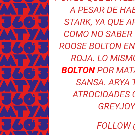
A PESAR DE HA
STARK, YA QUE A
COMO NO SABER 
ROOSE BOLTON EN
ROJA. LO MISM
BOLTON
POR MATA
SANSA. ARYA 
ATROCIDADES 
GREYJOY
FOLLOW 