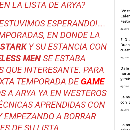
EN LA LISTA DE ARYA?
¡Ve c
Calen
 ESTUVIMOS ESPERANDO!….
Festi
agosto
EMPORADAS, EN DONDE LA
El Dí
 STARK
Y SU ESTANCIA CON
Buena
cuest
ELESS MEN
SE ESTABA
agosto
 QUE INTERESANTE. PARA
Dale 
horar
y má
SEXTA TEMPORADA DE
GAME
agosto
OS A ARYA YA EN WESTEROS
La ma
con ‘
TÉCNICAS APRENDIDAS CON
agosto
Y EMPEZANDO A BORRAR
La mu
S DE SU LISTA.
héroe