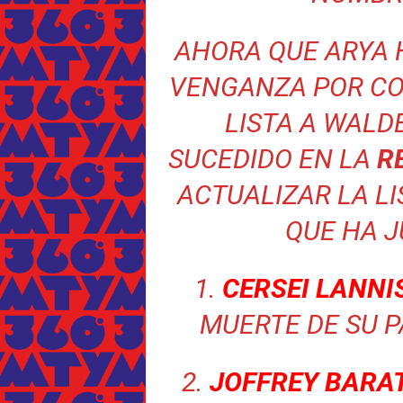
AHORA QUE ARYA 
VENGANZA POR CO
LISTA A WALD
SUCEDIDO EN LA
R
ACTUALIZAR LA LI
QUE HA J
1.
CERSEI LANNI
MUERTE DE SU P
2.
JOFFREY BARA