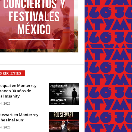
S RECIENTES
roquai en Monterrey
rando 30 años de
ual Insanity’
 4, 2026
Stewart en Monterrey
The Final Run’
 4, 2026