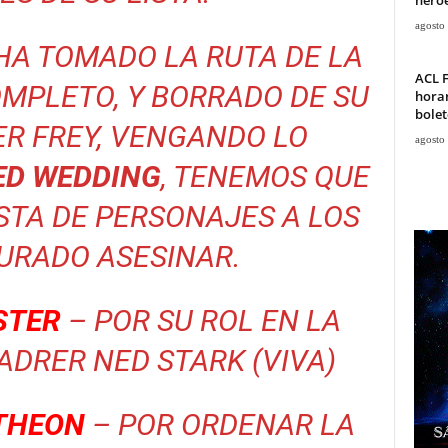
agosto
HA TOMADO LA RUTA DE LA
ACL F
MPLETO, Y BORRADO DE SU
horar
bolet
ER FREY, VENGANDO LO
agosto
ED WEDDING
, TENEMOS QUE
STA DE PERSONAJES A LOS
URADO ASESINAR.
STER
– POR SU ROL EN LA
ADRER NED STARK (VIVA)
THEON
– POR ORDENAR LA