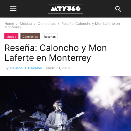
Home
Música
Conciertos
Reseña: Caloncho y Mon Laferte en
Monterrey
Música
Conciertos
Reseñas
Reseña: Caloncho y Mon
Laferte en Monterrey
By
Paulina G. Dávalos
-
enero 31, 2016