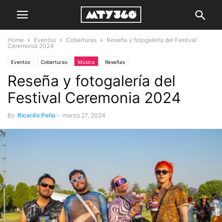
Home
Eventos
Coberturas
Reseña y fotogalería del Festival
Ceremonia 2024
Eventos
Coberturas
Música
Reseñas
Reseña y fotogalería del
Festival Ceremonia 2024
By
Ricardo Peña
-
marzo 27, 2024