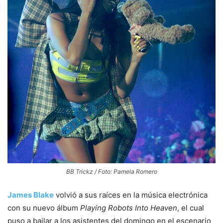
BB Trickz / Foto: Pamela Romero
James Blake
volvió a sus raíces en la música electrónica
con su nuevo álbum
Playing Robots Into Heaven
, el cual
puso a bailar a los asistentes del domingo en el escenario