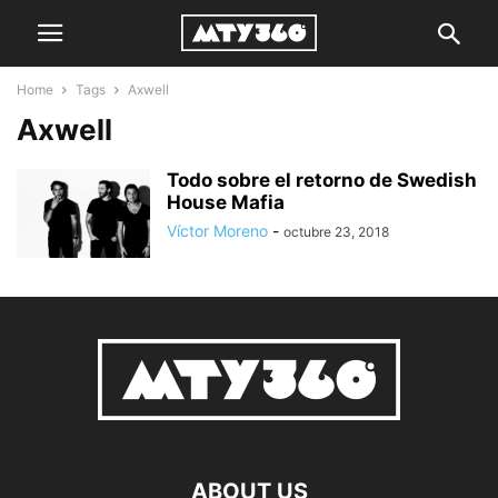
Home
Tags
Axwell
Axwell
Todo sobre el retorno de Swedish
House Mafia
Víctor Moreno
-
octubre 23, 2018
ABOUT US