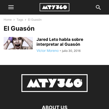
Home
Tags
El Guasón
El Guasón
Jared Leto habla sobre
interpretar al Guasón
Víctor Moreno
-
julio 30, 2016
ABOUT US