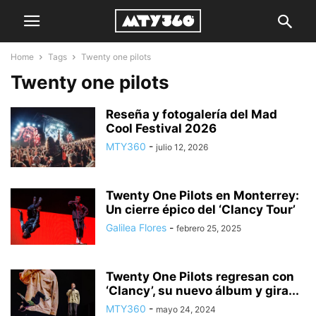
Home
Tags
Twenty one pilots
Twenty one pilots
Reseña y fotogalería del Mad
Cool Festival 2026
MTY360
-
julio 12, 2026
Twenty One Pilots en Monterrey:
Un cierre épico del ‘Clancy Tour’
Galilea Flores
-
febrero 25, 2025
Twenty One Pilots regresan con
‘Clancy’, su nuevo álbum y gira...
MTY360
-
mayo 24, 2024