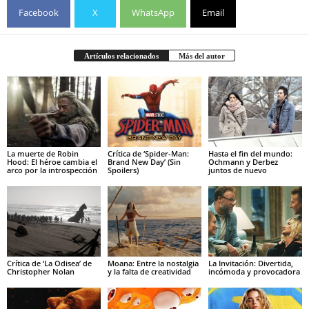
Facebook
X
WhatsApp
Email
Artículos relacionados
Más del autor
La muerte de Robin
Crítica de ‘Spider-Man:
Hasta el fin del mundo:
Hood: El héroe cambia el
Brand New Day’ (Sin
Ochmann y Derbez
arco por la introspección
Spoilers)
juntos de nuevo
Crítica de ‘La Odisea’ de
Moana: Entre la nostalgia
La Invitación: Divertida,
Christopher Nolan
y la falta de creatividad
incómoda y provocadora