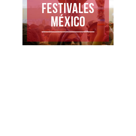
MÁS RECIENTES
La muerte de Robin Hood: El héroe cambia el
arco por...
agosto 5, 2026
Rod Stewart en Monterrey con ‘The Final Run’
agosto 4, 2026
¡Ve comprando tus boletos! Calendario de