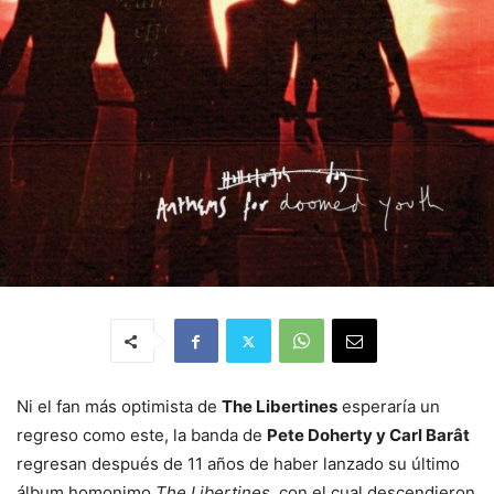
Ni el fan más optimista de
The Libertines
esperaría un
regreso como este, la banda de
Pete Doherty y Carl Barât
regresan después de 11 años de haber lanzado su último
álbum homonimo
The Libertines,
con el cual descendieron