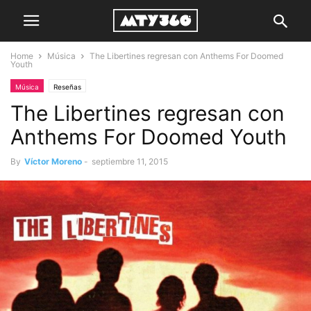
Home
Música
The Libertines regresan con Anthems For Doomed
Youth
Música
Reseñas
The Libertines regresan con
Anthems For Doomed Youth
By
Víctor Moreno
-
septiembre 11, 2015