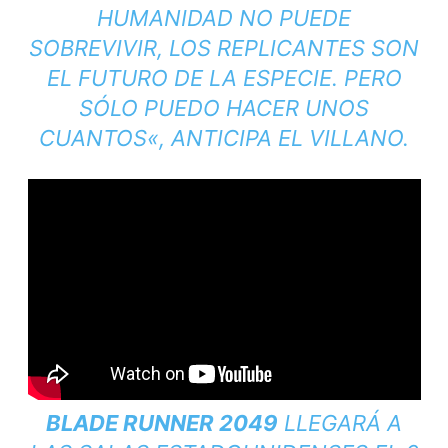
HUMANIDAD NO PUEDE
SOBREVIVIR, LOS REPLICANTES SON
EL FUTURO DE LA ESPECIE. PERO
SÓLO PUEDO HACER UNOS
CUANTOS
«, ANTICIPA EL VILLANO.
BLADE RUNNER 2049
LLEGARÁ A