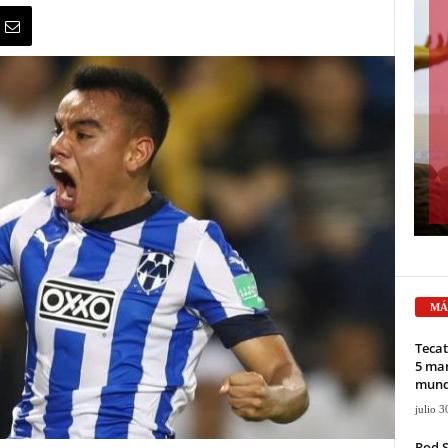
MÁ
Tecat
5 mar
mun
julio 3
Rod 