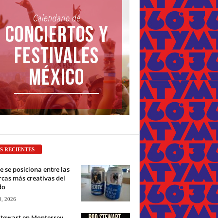
S RECIENTES
e se posiciona entre las
cas más creativas del
do
0, 2026
Stewart en Monterrey