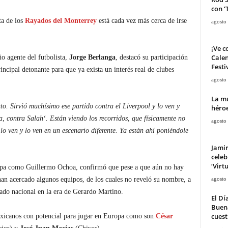
con ‘
ta de los
Rayados del Monterrey
está cada vez más cerca de irse
agosto
¡Ve c
Calen
io agente del futbolista,
Jorge Berlanga
, destacó su participación
Festi
ncipal detonante para que ya exista un interés real de clubes
agosto
La mu
nto. Sirvió muchísimo ese partido contra el
Liverpool
y lo ven y
héroe
a
, contra
Salah
‘. Están viendo los recorridos, que físicamente no
agosto
lo ven y lo ven en un escenario diferente. Ya están ahí poniéndole
Jami
celeb
‘Virt
ropa como Guillermo Ochoa, confirmó que pese a que aún no hay
agosto
han acercado algunos equipos, de los cuales no reveló su nombre, a
ado nacional en la era de Gerardo Martino.
El Dí
Buena
cuest
exicanos con potencial para jugar en Europa como son
César