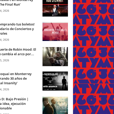
The Final Run’
 4, 2026
omprando tus boletos!
dario de Conciertos y
vales
 4, 2026
erte de Robin Hood: El
 cambia el arco por...
 5, 2026
roquai en Monterrey
rando 30 años de
ual Insanity’
 4, 2026
a D: Bajo Presión |
 idea, ejecución
ionable