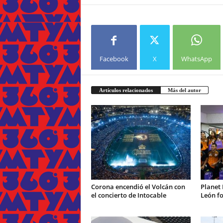
Facebook
X
WhatsApp
Artículos relacionados
Más del autor
Corona encendió el Volcán con
Planet 
el concierto de Intocable
León fo