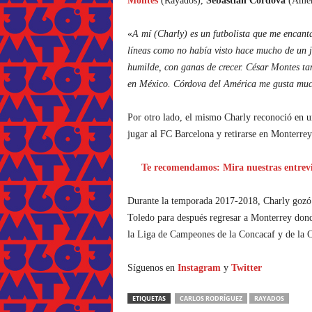
Montes
(Rayados),
Sebastián Córdova
(Amér
«
A mí (Charly) es un futbolista que me encanta
líneas como no había visto hace mucho de un j
humilde, con ganas de crecer. César Montes t
en México. Córdova del América me gusta mucho
Por otro lado, el mismo Charly reconoció en un
jugar al FC Barcelona y retirarse en Monterrey
Te recomendamos: Mira nuestras entrevi
Durante la temporada 2017-2018, Charly gozó d
Toledo para después regresar a Monterrey dond
la Liga de Campeones de la Concacaf y de la 
Síguenos en
Instagram
y
Twitter
ETIQUETAS
CARLOS RODRÍGUEZ
RAYADOS