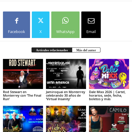
Facebook
X
WhatsApp
Email
Artículos relacionados
Más del autor
Rod Stewart en
Jamiroquai en Monterrey
Dale Mixx 2026 | Cartel,
Monterrey con ‘The Final
celebrando 30 años de
horarios, sede, fecha,
Run’
‘Virtual Insanity’
boletos y más