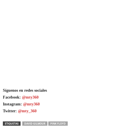
Síguenos en redes sociales
Facebook:
@mty360
Instagram:
@mty360
Twitter:
@mty_360
ETIQUETAS
DAVID GILMOUR
PINK FLOYD