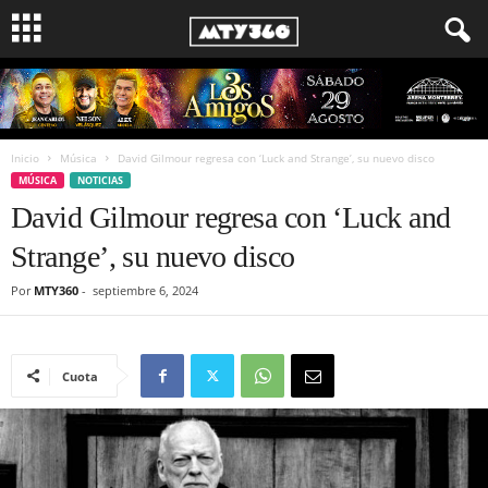
Inicio
Música
David Gilmour regresa con ‘Luck and Strange’, su nuevo disco
MÚSICA
NOTICIAS
David Gilmour regresa con ‘Luck and
Strange’, su nuevo disco
Por
MTY360
-
septiembre 6, 2024
Cuota