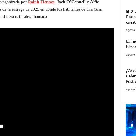
otagonizada por
Ralph Fiennes
,
Jack O’Connell
y
Alfie
és de la entrega de 2025 en donde los habitantes de una Gran
El Dí
Buena
 verdadera naturaleza humana.
cuest
agosto
La mu
héroe
agosto
¡Ve c
Calen
Festi
agosto