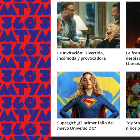
La Invitación: Divertida,
La fran
incómoda y provocadora
despiad
Llamas
Supergirl: ¿El primer fallo del
Toy Sto
nuevo Universo DC?
niños o