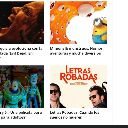
quicia evoluciona con la
Minions & monstruos: Humor,
ada ‘Evil Dead: En
aventuras y mucha diversión
’
ry 5: ¿Una película para
Letras Robadas: Cuando los
 para adultos?
sueños no mueren