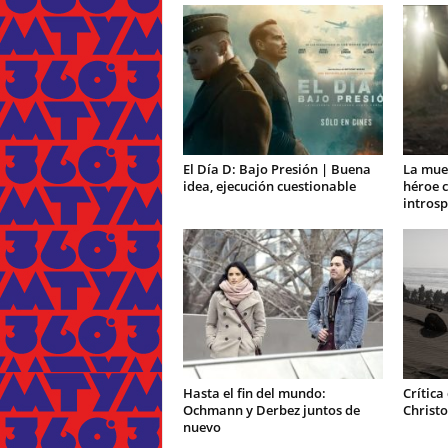
El Día D: Bajo Presión | Buena
La muer
idea, ejecución cuestionable
héroe c
introsp
Hasta el fin del mundo:
Crítica
Ochmann y Derbez juntos de
Christ
nuevo