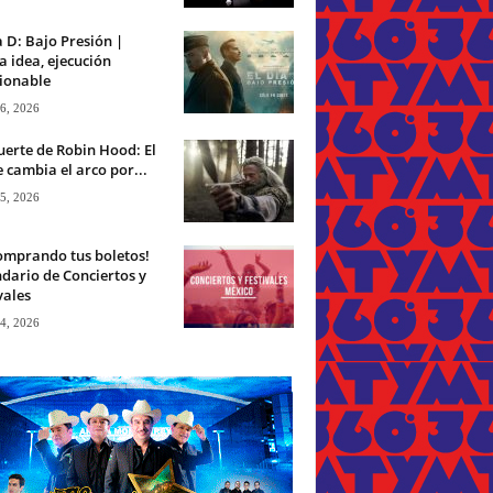
a D: Bajo Presión |
 idea, ejecución
ionable
 6, 2026
erte de Robin Hood: El
 cambia el arco por...
 5, 2026
omprando tus boletos!
dario de Conciertos y
vales
 4, 2026