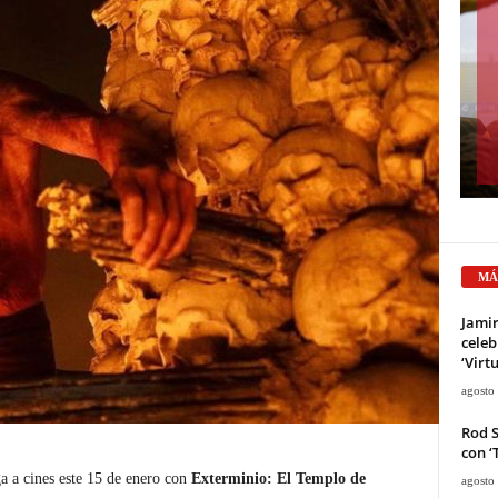
MÁ
Jami
celeb
‘Virt
agosto
Rod 
con ‘
a a cines este 15 de enero con
Exterminio: El Templo de
agosto