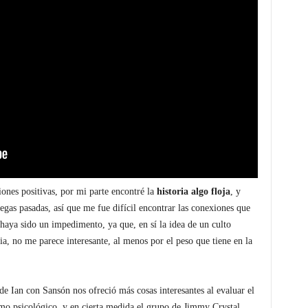
ones positivas, por mi parte encontré la
historia algo floja
, y
regas pasadas, así que me fue difícil encontrar las conexiones que
 haya sido un impedimento, ya que, en sí la idea de un culto
ria, no me parece interesante, al menos por el peso que tiene en la
de Ian con Sansón nos ofreció más cosas interesantes al evaluar el
omo psicológico, y en cierta medida el grupo de Jimmy Crystal