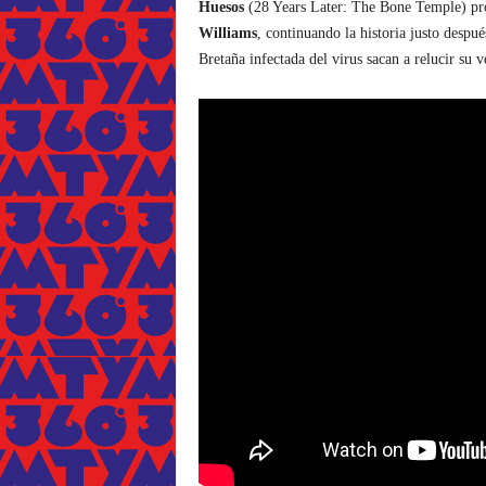
Huesos
(28 Years Later: The Bone Temple) pr
Williams
, continuando la historia justo despu
Bretaña infectada del virus sacan a relucir su