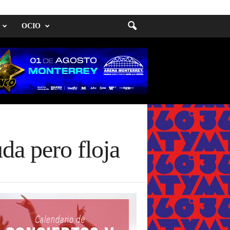
OCIO
da pero floja