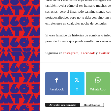
también revela cómo el ser humano muchas vece
sus actos, pero al final todo termina siendo c
postapocalíptico, pero no te deja con algo ta
entretenerse en cualquier noche de películas.
Si eres fanático de historias de zombies o infe
pesar de lo lenta que pueda resultar en varias o
Síguenos en
Instagram
,
Facebook
y
Twitter
Facebook
X
WhatsApp
Artículos relacionados
Más del autor