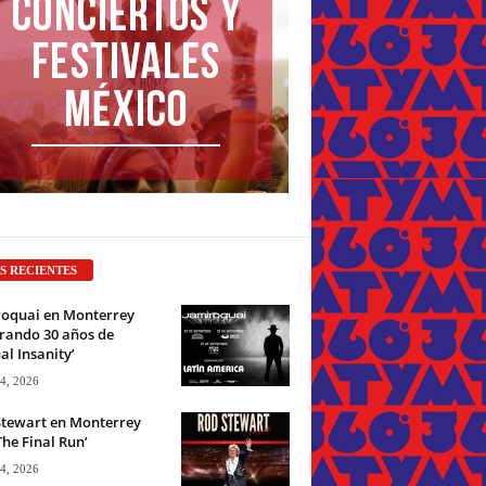
S RECIENTES
roquai en Monterrey
rando 30 años de
ual Insanity’
 4, 2026
Stewart en Monterrey
The Final Run’
 4, 2026