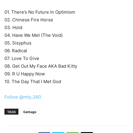
01. There’s No Future In Optimism
02. Chinese Fire Horse
03. Hold
04. Have We Met (The Void)
05. Sisyphus
06. Radical
07. Love To Give
08. Get Out My Face AKA Bad Kitty
09. R U Happy Now
10. The Day That I Met God
Follow @mty_360
TAGS
Garbage