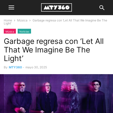
Home
Música
Garbage regresa con ‘Let All That We Imagine Be The
Light’
Música
Noticias
Garbage regresa con ‘Let All
That We Imagine Be The
Light’
By
MTY360
-
mayo 30, 2025