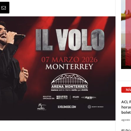
MÁ
ACL F
horar
bolet
agosto
El Dí