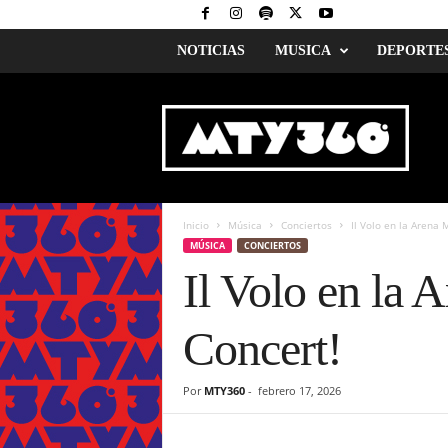
NOTICIAS
MUSICA
DEPORTE
M
o
n
t
e
r
r
Inicio
Música
Conciertos
Il Volo en la Arena 
e
MÚSICA
CONCIERTOS
y
Il Volo en la 
3
6
0
Concert!
Por
MTY360
-
febrero 17, 2026