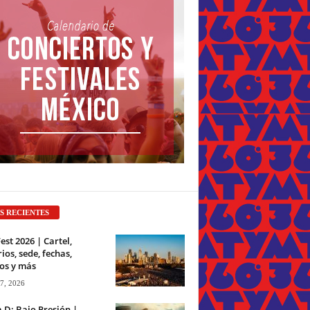
S RECIENTES
est 2026 | Cartel,
ios, sede, fechas,
os y más
 7, 2026
a D: Bajo Presión |