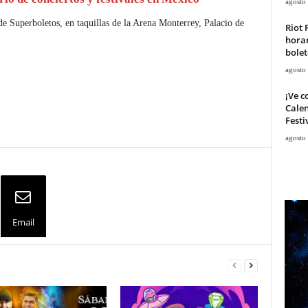
agosto
 de Superboletos, en taquillas de la Arena Monterrey, Palacio de
Riot 
horar
bolet
agosto
¡Ve c
Calen
Festi
agosto
Email