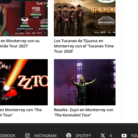
 en Monterrey con su
Los Tucanes de Tijuana en
wide Tour 2027’
Monterrey con el ‘Tucanes Time
Tour 2026’
en Monterrey con ‘The
Reseña: Zayn en Monterrey con
! Tour’
‘The Konnakol Tour’
ACEBOOK
INSTAGRAM
SPOTIFY
X
YO