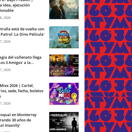
 idea, ejecución
ionable
 6, 2026
trulla está de vuelta con
Patrol: La Dino Película’
 7, 2026
gia del vallenato llega
Los 3 Amigos’ a la...
 7, 2026
Mixx 2026 | Cartel,
ios, sede, fecha, boletos
s
 7, 2026
roquai en Monterrey
rando 30 años de
ual Insanity’