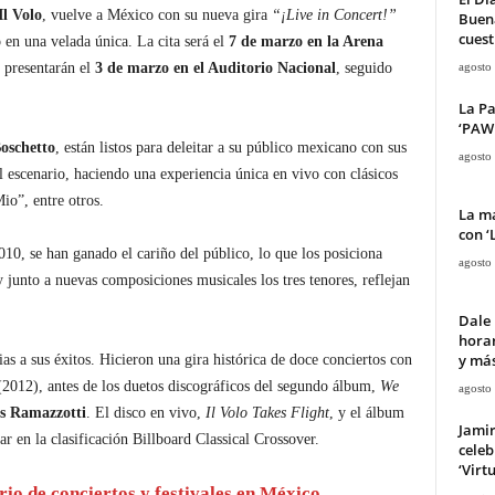
l Volo
, vuelve a México con su nueva gira
“¡Live in Concert!”
Buena
cuest
 en una velada única. La cita será el
7 de marzo en la Arena
agosto
e presentarán el
3 de marzo en el Auditorio Nacional
, seguido
La Pa
‘PAW 
oschetto
, están listos para deleitar a su público mexicano con sus
agosto
l escenario, haciendo una experiencia única en vivo con clásicos
o”, entre otros.
La ma
con ‘
10, se han ganado el cariño del público, lo que los posiciona
agosto
y junto a nuevas composiciones musicales los tres tenores, reflejan
Dale 
horar
y má
 a sus éxitos. Hicieron una gira histórica de doce conciertos con
2012), antes de los duetos discográficos del segundo álbum,
We
agosto
s Ramazzotti
. El disco en vivo,
Il Volo Takes Flight
, y el álbum
Jami
 en la clasificación Billboard Classical Crossover.
celeb
‘Virt
rio de conciertos y festivales en México