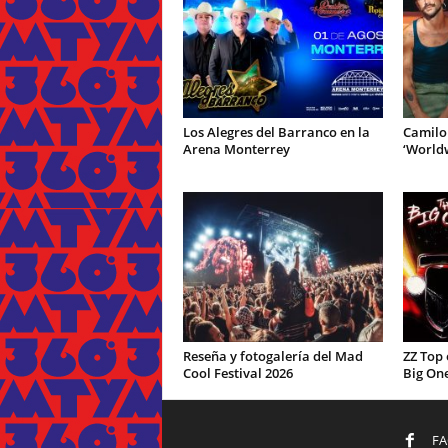
Los Alegres del Barranco en la
Camilo
Arena Monterrey
‘World
Reseña y fotogalería del Mad
ZZ Top 
Cool Festival 2026
Big One
F