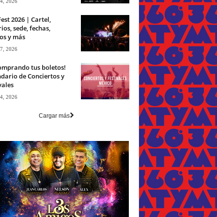
 4, 2026
Fest 2026 | Cartel,
ios, sede, fechas,
os y más
 7, 2026
omprando tus boletos!
dario de Conciertos y
vales
 4, 2026
Cargar más