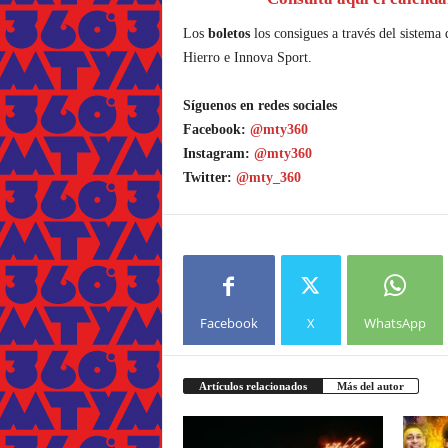
Los
boletos
los consigues a través del sistema
Hierro e Innova Sport.
Síguenos en redes sociales
Facebook:
@mty360
Instagram:
@mty360
Twitter:
@mty_360
Facebook
X
WhatsApp
Artículos relacionados
Más del autor