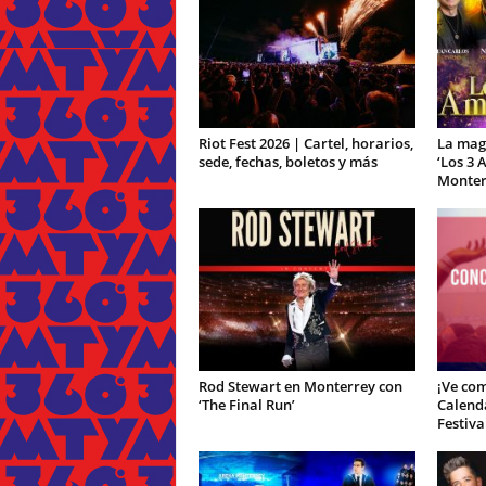
Riot Fest 2026 | Cartel, horarios,
La magi
sede, fechas, boletos y más
‘Los 3 
Monter
Rod Stewart en Monterrey con
¡Ve com
‘The Final Run’
Calenda
Festiva