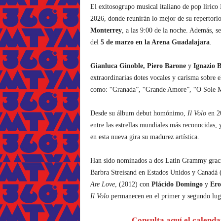
El exitosogrupo musical italiano de pop lírico
I
2026, donde reunirán lo mejor de su repertorio
Monterrey
, a las 9:00 de la noche. Además, s
del
5 de marzo en la Arena Guadalajara
.
Gianluca Ginoble, Piero Barone
y
Ignazio B
extraordinarias dotes vocales y carisma sobre e
como: “Granada”, “Grande Amore”, “O Sole Mi
Desde su álbum debut homónimo,
Il Volo
en 20
entre las estrellas mundiales más reconocidas, 
en esta nueva gira su madurez artística.
Han sido nominados a dos Latin Grammy gracias
Barbra Streisand en Estados Unidos y Canadá (
Are Love
, (2012) con
Plácido Domingo
y
Ero
Il Volo
permanecen en el primer y segundo lugar
Consulta aquí el calenda