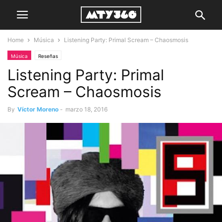
Home
Música
Listening Party: Primal Scream – Chaosmosis
Música
Reseñas
Listening Party: Primal
Scream – Chaosmosis
By
Víctor Moreno
-
marzo 18, 2016